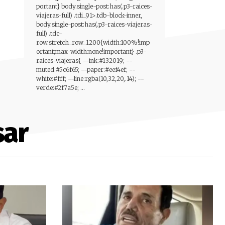
portant} body.single-post:has(.p3-raices-
viajeras-full) .tdi_91>.tdb-block-inner,
body.single-post:has(.p3-raices-viajeras-
full) .tdc-
row.stretch_row_1200{width:100%!imp
ortant;max-width:none!important} .p3-
raices-viajeras{ --ink:#132019; --
muted:#5c6f65; --paper:#eef4ef; --
white:#fff; --line:rgba(10,32,20,.14); --
verde:#2f7a5e; ...
sar