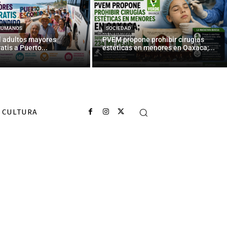
 Culiacán — La
HUMANOS
SOCIEDAD
l adultos mayores
PVEM propone prohibir cirugías
atis a Puerto...
estéticas en menores en Oaxaca;...
CULTURA