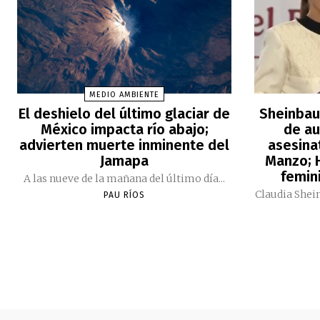
MEDIO AMBIENTE
El deshielo del último glaciar de
Sheinbau
México impacta río abajo;
de au
advierten muerte inminente del
asesina
Jamapa
Manzo; H
femini
A las nueve de la mañana del último día...
Claudia Shei
PAU RÍOS