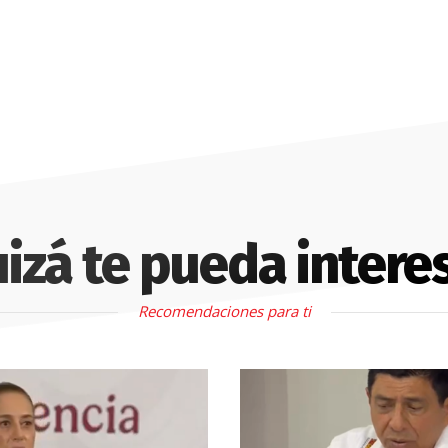
izá te pueda intere
Recomendaciones para ti