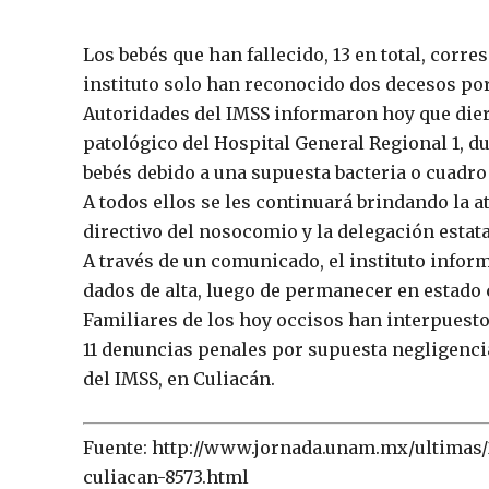
Los bebés que han fallecido, 13 en total, corr
instituto solo han reconocido dos decesos por
Autoridades del IMSS informaron hoy que dier
patológico del Hospital General Regional 1, d
bebés debido a una supuesta bacteria o cuadro
A todos ellos se les continuará brindando la a
directivo del nosocomio y la delegación estata
A través de un comunicado, el instituto info
dados de alta, luego de permanecer en estado c
Familiares de los hoy occisos han interpuesto 
11 denuncias penales por supuesta negligenci
del IMSS, en Culiacán.
Fuente: http://www.jornada.unam.mx/ultimas/2
culiacan-8573.html