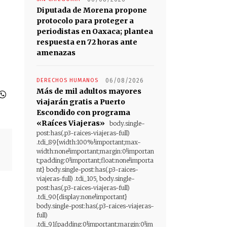
Diputada de Morena propone
protocolo para proteger a
periodistas en Oaxaca; plantea
respuesta en 72 horas ante
amenazas
DERECHOS HUMANOS
06/08/2026
Más de mil adultos mayores
viajarán gratis a Puerto
Escondido con programa
«Raíces Viajeras»
body.single-
post:has(.p3-raices-viajeras-full)
.tdi_89{width:100%!important;max-
width:none!important;margin:0!importan
t;padding:0!important;float:none!importa
nt} body.single-post:has(.p3-raices-
viajeras-full) .tdi_105, body.single-
post:has(.p3-raices-viajeras-full)
.tdi_90{display:none!important}
body.single-post:has(.p3-raices-viajeras-
full)
.tdi_91{padding:0!important;margin:0!im