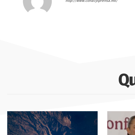
http://www.conacytprensa.mx/
Qu