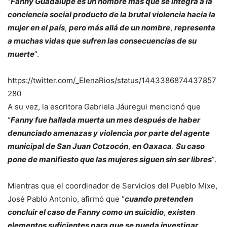
“
Fanny Guadalupe es un nombre más que se integra a la
conciencia social producto de la brutal violencia hacia la
mujer en el país
,
pero más allá de un nombre
,
representa
a muchas vidas que sufren las consecuencias de su
muerte
”.
https://twitter.com/_ElenaRios/status/1443386874437857
280
A su vez, la escritora Gabriela Jáuregui mencionó que
“
Fanny fue hallada muerta un mes después de haber
denunciado amenazas y violencia por parte del agente
municipal de San Juan Cotzocón
,
en Oaxaca
.
Su caso
pone de manifiesto que las mujeres siguen sin ser libres
”.
Mientras que el coordinador de Servicios del Pueblo Mixe,
José Pablo Antonio, afirmó que “
cuando pretenden
concluir el caso de Fanny como un suicidio
,
existen
elementos suficientes para que se pueda investigar