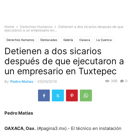
Home
Derechos Humanos
Detienen a dos sicarios después de que
ejecutaron a un empresario en...
Derechos Humanos
Destacadas
Galería
Oaxaca
La Cuenca
Detienen a dos sicarios
Mujeres
Mujeres otro
después de que ejecutaron a
un empresario en Tuxtepec
368
0
By
Pedro Matías
-
05/09/2016
Pedro Matías
OAXACA, Oax.
(#pagina3.mx).- El técnico en instalación