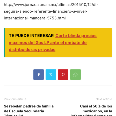
http://www.jornada.unam.mx/ultimas/2015/10/12/df-
seguira-siendo-referente-financiero-a-nivel-
internacional-mancera-5753.html
TE PUEDE INTERESAR
Corte blinda precios
máximos del Gas LP ante el embate de
distribuidoras privadas
Previous article
Next article
Se rebelan padres de familia
Casi el 50% de los
de Escuela Secundaria
mexicanos, en la
Técnica 64
informalidad financiera