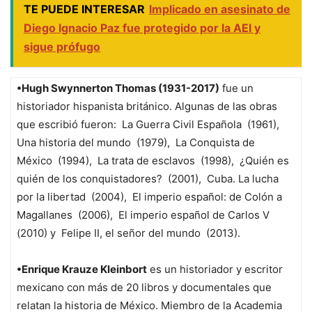
TE PUEDE INTERESAR
Implicado en asesinato de
Diego Ignacio Paz fue protegido por la AEI y
sigue prófugo
•Hugh Swynnerton Thomas (1931-2017)
fue un
historiador hispanista británico. Algunas de las obras
que escribió fueron:
La Guerra Civil Española
(1961),
Una historia del mundo
(1979),
La Conquista de
México
(1994),
La trata de esclavos
(1998),
¿Quién es
quién de los conquistadores?
(2001),
Cuba. La lucha
por la libertad
(2004),
El imperio español: de Colón a
Magallanes
(2006),
El imperio español de Carlos V
(2010) y
Felipe II, el señor del mundo
(2013).
•Enrique Krauze Kleinbort
es un historiador y escritor
mexicano con más de 20 libros y documentales que
relatan la historia de México. Miembro de la Academia