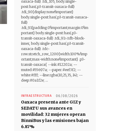
oaxaca-full) .tdi_105, body.single-
post:has(.p3-transit-oaxaca-full)
.tdi_90{display:none!important}
body.single-post:has(.p3-transit-oaxaca-
full)
.tdi_91{padding:0!important;margin:0!im
portant} body.single-post:has(.p3-
transit-oaxaca-full) .tdi_91>.tdb-block-
inner, body.single-post:has(.p3-transit-
oaxaca-full) .tdc-
row.stretch_row_1200{width:100%!imp
ortant;max-width:none!important} .p3-
transit-oaxaca{ --ink:#12202a; --
muted:#55697a; --paper:#eef3f2; --
white:#fff; --line:rgba(10,25,35,.14); --
deep:#0a1f2e; ...
INFRAESTRUCTURA
06/08/2026
Oaxaca presenta ante GIZ y
SEDATU sus avances en
movilidad: 32 mujeres operan
BinniBus y las emisiones bajan
6.87%