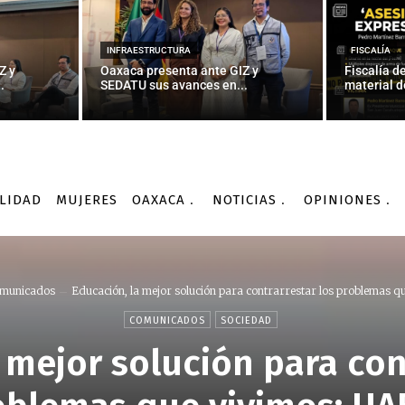
INFRAESTRUCTURA
FISCALÍA
Z y
Oaxaca presenta ante GIZ y
Fiscalía d
.
SEDATU sus avances en...
material d
LIDAD
MUJERES
OAXACA
NOTICIAS
OPINIONES
municados
Educación, la mejor solución para contrarrestar los problemas que
COMUNICADOS
SOCIEDAD
 mejor solución para con