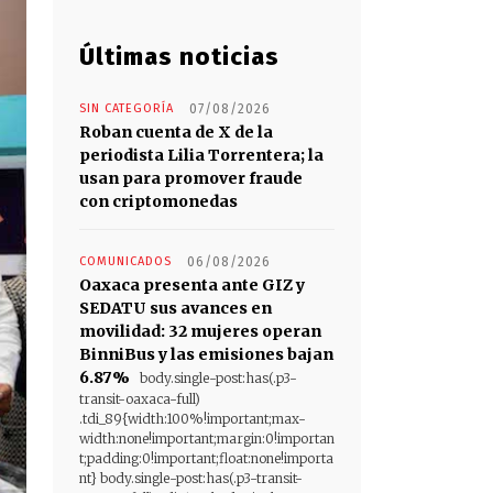
Últimas noticias
SIN CATEGORÍA
07/08/2026
Roban cuenta de X de la
periodista Lilia Torrentera; la
usan para promover fraude
con criptomonedas
COMUNICADOS
06/08/2026
Oaxaca presenta ante GIZ y
SEDATU sus avances en
movilidad: 32 mujeres operan
BinniBus y las emisiones bajan
6.87%
body.single-post:has(.p3-
transit-oaxaca-full)
.tdi_89{width:100%!important;max-
width:none!important;margin:0!importan
t;padding:0!important;float:none!importa
nt} body.single-post:has(.p3-transit-