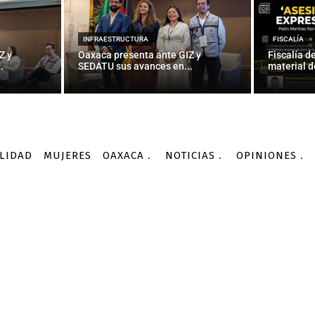
INTERNACIONALES
mer bien: las armas cont
INFRAESTRUCTURA
FISCALÍA
Z y
Oaxaca presenta ante GIZ y
Fiscalía d
.
SEDATU sus avances en...
material d
-
Por
AGENCIA INFORMATIVA CONACYT
03/03/2016
LIDAD
MUJERES
OAXACA
NOTICIAS
OPINIONES