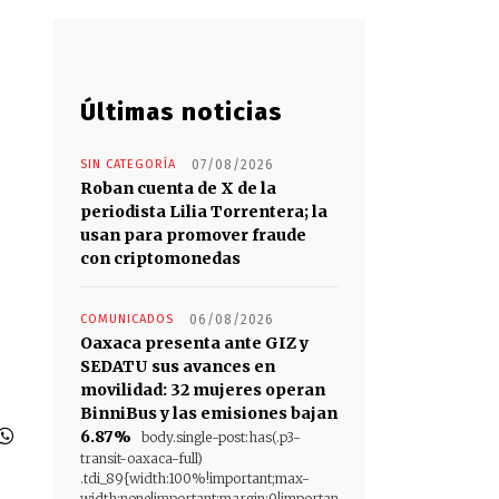
Últimas noticias
SIN CATEGORÍA
07/08/2026
Roban cuenta de X de la
periodista Lilia Torrentera; la
usan para promover fraude
con criptomonedas
COMUNICADOS
06/08/2026
Oaxaca presenta ante GIZ y
SEDATU sus avances en
movilidad: 32 mujeres operan
BinniBus y las emisiones bajan
6.87%
body.single-post:has(.p3-
transit-oaxaca-full)
.tdi_89{width:100%!important;max-
width:none!important;margin:0!importan