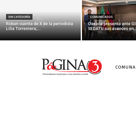
Educarse y co
SIN CATEGORÍA
COMUNICADOS
Roban cuenta de X de la periodista
Oaxaca presenta ante GI
Lilia Torrentera;...
SEDATU sus avances en..
COMUNA