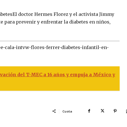
abetesEl doctor Hermes Florez y el activista Jimmy
e para prevenir y enfrentar la diabetes en niños,
-cala-intvw-flores-ferrer-diabetes-infantil-en-
vación del T-MEC a 16 años y empuja a México y
Cuota