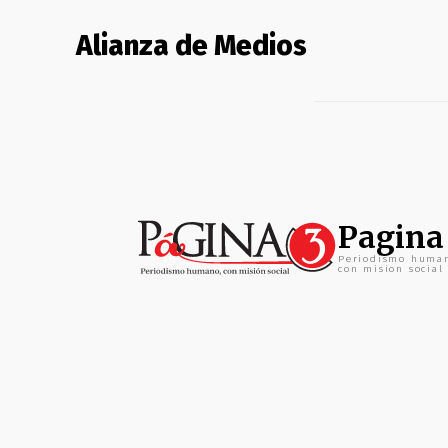
Alianza de Medios
Pagina
Periodismo huma
con mision social