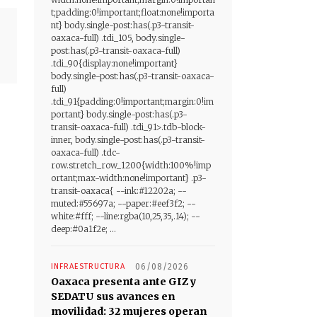
t;padding:0!important;float:none!importa
nt} body.single-post:has(.p3-transit-
oaxaca-full) .tdi_105, body.single-
e
post:has(.p3-transit-oaxaca-full)
.tdi_90{display:none!important}
body.single-post:has(.p3-transit-oaxaca-
full)
.tdi_91{padding:0!important;margin:0!im
portant} body.single-post:has(.p3-
transit-oaxaca-full) .tdi_91>.tdb-block-
inner, body.single-post:has(.p3-transit-
oaxaca-full) .tdc-
row.stretch_row_1200{width:100%!imp
ortant;max-width:none!important} .p3-
transit-oaxaca{ --ink:#12202a; --
muted:#55697a; --paper:#eef3f2; --
white:#fff; --line:rgba(10,25,35,.14); --
deep:#0a1f2e; ...
INFRAESTRUCTURA
06/08/2026
Oaxaca presenta ante GIZ y
SEDATU sus avances en
movilidad: 32 mujeres operan