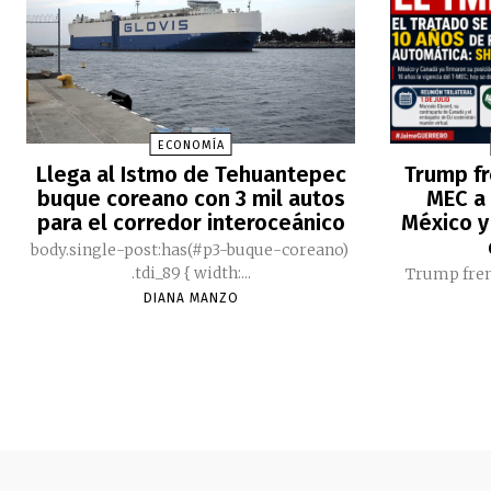
ECONOMÍA
Llega al Istmo de Tehuantepec
Trump fr
buque coreano con 3 mil autos
MEC a 
para el corredor interoceánico
México y
body.single-post:has(#p3-buque-coreano)
.tdi_89 { width:...
Trump fren
DIANA MANZO