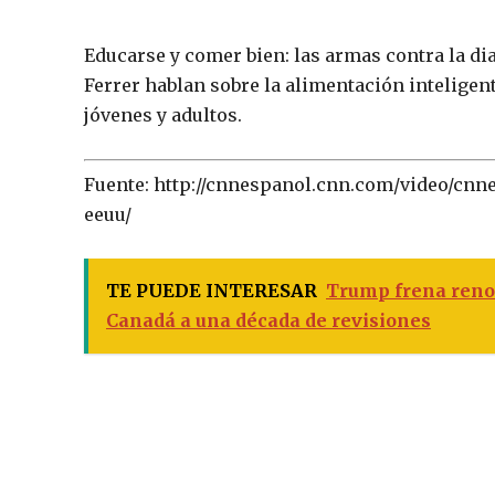
Educarse y comer bien: las armas contra la di
Ferrer hablan sobre la alimentación inteligent
jóvenes y adultos.
Fuente: http://cnnespanol.cnn.com/video/cnnee
eeuu/
TE PUEDE INTERESAR
Trump frena reno
Canadá a una década de revisiones