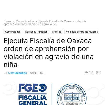
Home
Comunicados
Ejecuta Fiscalía de Oaxaca orden de
aprehensión por violación en agravio de...
Comunicados
Derechos Humanos
Mujeres
Violencia contra las mujeres
Ejecuta Fiscalía de Oaxaca
Violencia y Seguridad
orden de aprehensión por
violación en agravio de una
niña
111
0
By
Comunicados
-
09/11/2023