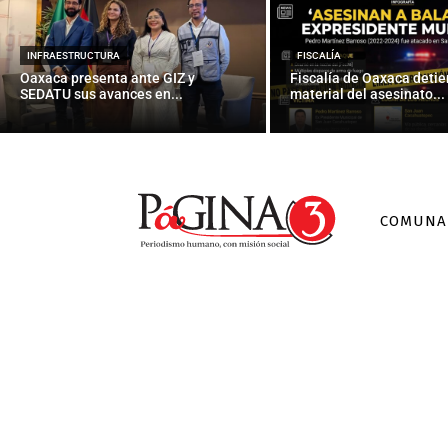
Ejércit
bom
INFRAESTRUCTURA
FISCALÍA
Oaxaca presenta ante GIZ y
Fiscalía de Oaxaca detie
SEDATU sus avances en...
material del asesinato...
COMUNA