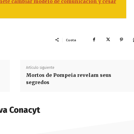
omete cambiar modelo de comunicación y cesar
Cuota
Artículo siguiente
Mortos de Pompeia revelam seus
segredos
va Conacyt