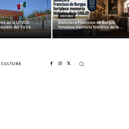
ayuda de
nada
HISTORIA
res de la UTVCO
Biblioteca Francisco de Burgoa
rucero del Yu Va...
fortalece memoria histórica de la...
CULTURA