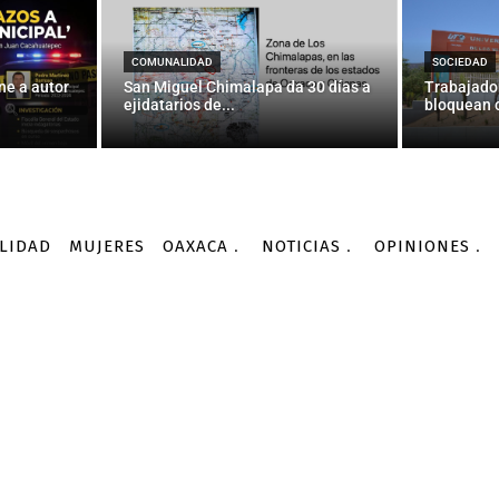
o sirio gana terreno con 
bardeos rusos — La Jor
COMUNALIDAD
SOCIEDAD
ne a autor
San Miguel Chimalapa da 30 días a
Trabajado
ejidatarios de...
bloquean c
-
Por
AGENCIA INFORMATIVA CONACYT
11/10/2015
LIDAD
MUJERES
OAXACA
NOTICIAS
OPINIONES