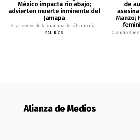
México impacta río abajo;
de au
advierten muerte inminente del
asesina
Jamapa
Manzo; H
femini
A las nueve de la mañana del último día...
Claudia Shei
PAU RÍOS
Alianza de Medios