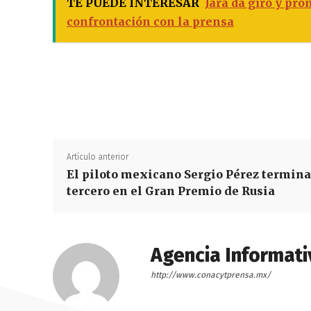
TE PUEDE INTERESAR
Jara da giro y pr
confrontación con la prensa
Artículo anterior
El piloto mexicano Sergio Pérez termina
tercero en el Gran Premio de Rusia
Agencia Informati
http://www.conacytprensa.mx/