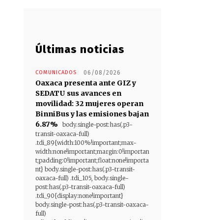
Últimas noticias
COMUNICADOS
06/08/2026
Oaxaca presenta ante GIZ y
SEDATU sus avances en
movilidad: 32 mujeres operan
BinniBus y las emisiones bajan
6.87%
body.single-post:has(.p3-
transit-oaxaca-full)
.tdi_89{width:100%!important;max-
width:none!important;margin:0!importan
t;padding:0!important;float:none!importa
nt} body.single-post:has(.p3-transit-
oaxaca-full) .tdi_105, body.single-
post:has(.p3-transit-oaxaca-full)
.tdi_90{display:none!important}
body.single-post:has(.p3-transit-oaxaca-
full)