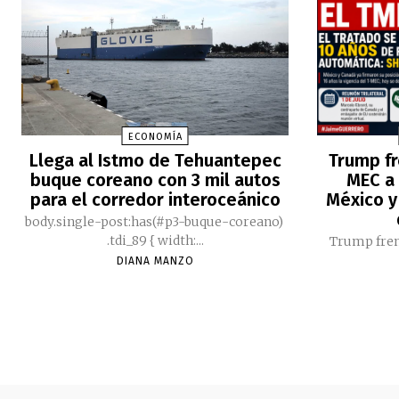
ECONOMÍA
Llega al Istmo de Tehuantepec
Trump fr
buque coreano con 3 mil autos
MEC a 
para el corredor interoceánico
México y
body.single-post:has(#p3-buque-coreano)
.tdi_89 { width:...
Trump fren
DIANA MANZO