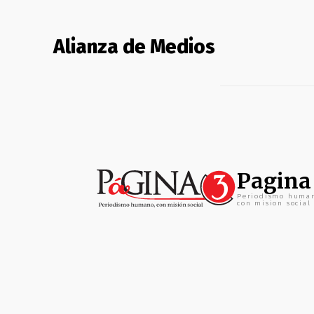
Alianza de Medios
Pagina
Periodismo huma
con mision social