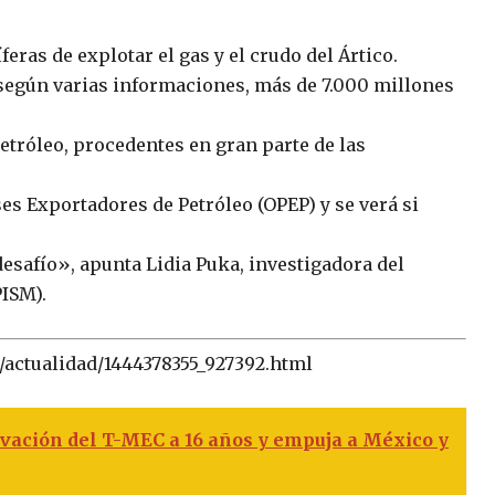
eras de explotar el gas y el crudo del Ártico.
, según varias informaciones, más de 7.000 millones
etróleo, procedentes en gran parte de las
es Exportadores de Petróleo (OPEP) y se verá si
desafío», apunta Lidia Puka, investigadora del
PISM).
9/actualidad/1444378355_927392.html
vación del T-MEC a 16 años y empuja a México y