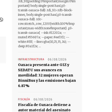
.tdi_91{padding:0!important;margin:0!im
portant} body.single-post:has(.p3-
transit-oaxaca-full) .tdi_91>.tdb-block-
inner, body.single-post:has(.p3-transit-
oaxaca-full) .tdc-
row.stretch_row_1200{width:100%!imp
ortant;max-width:none!important} .p3-
transit-oaxaca{ --ink:#12202a; --
muted:#55697a; --paper:#eef3f2; --
white:#fff; --line:rgba(10,25,35,.14); --
deep:#0a1f2e; ...
INFRAESTRUCTURA
06/08/2026
Oaxaca presenta ante GIZ y
SEDATU sus avances en
movilidad: 32 mujeres operan
BinniBus y las emisiones bajan
6.87%
FISCALÍA
06/08/2026
Fiscalía de Oaxaca detiene a
autor material del asesinato