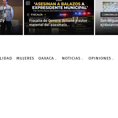
INTERNACIONALES
tróleo da una tregua al 
FISCALÍA
COMUNALID
Z y
Fiscalía de Oaxaca detiene a autor
San Migue
.
material del asesinato...
ejidatarios
-
Por
AGENCIA INFORMATIVA CONACYT
10/10/2015
LIDAD
MUJERES
OAXACA
NOTICIAS
OPINIONES