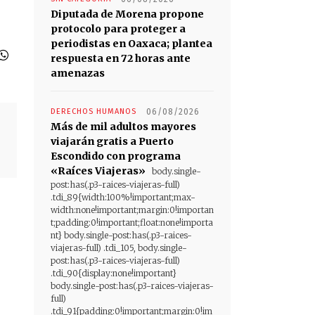
Diputada de Morena propone
protocolo para proteger a
periodistas en Oaxaca; plantea
respuesta en 72 horas ante
amenazas
DERECHOS HUMANOS
06/08/2026
Más de mil adultos mayores
viajarán gratis a Puerto
Escondido con programa
«Raíces Viajeras»
body.single-
post:has(.p3-raices-viajeras-full)
.tdi_89{width:100%!important;max-
width:none!important;margin:0!importan
t;padding:0!important;float:none!importa
nt} body.single-post:has(.p3-raices-
viajeras-full) .tdi_105, body.single-
post:has(.p3-raices-viajeras-full)
.tdi_90{display:none!important}
body.single-post:has(.p3-raices-viajeras-
full)
.tdi_91{padding:0!important;margin:0!im