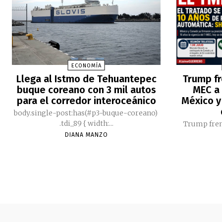
ECONOMÍA
Llega al Istmo de Tehuantepec
Trump fr
buque coreano con 3 mil autos
MEC a 
para el corredor interoceánico
México y
body.single-post:has(#p3-buque-coreano)
.tdi_89 { width:...
Trump fren
DIANA MANZO