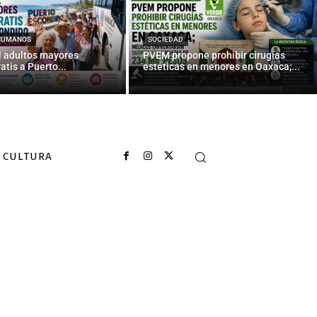
n español
HUMANOS
SOCIEDAD
l adultos mayores
PVEM propone prohibir cirugías
atis a Puerto...
estéticas en menores en Oaxaca;...
CULTURA