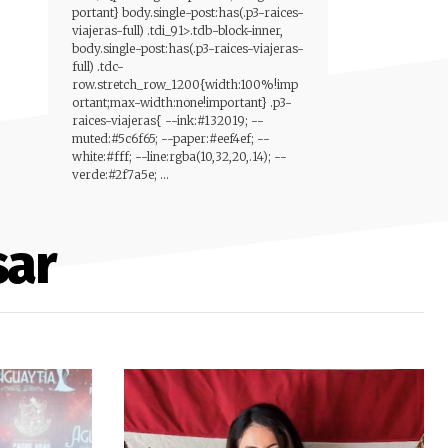
portant} body.single-post:has(.p3-raices-
viajeras-full) .tdi_91>.tdb-block-inner,
body.single-post:has(.p3-raices-viajeras-
full) .tdc-
row.stretch_row_1200{width:100%!imp
ortant;max-width:none!important} .p3-
raices-viajeras{ --ink:#132019; --
muted:#5c6f65; --paper:#eef4ef; --
white:#fff; --line:rgba(10,32,20,.14); --
verde:#2f7a5e; ...
sar