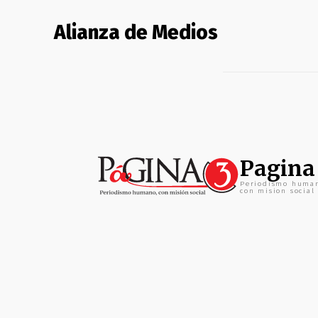
Alianza de Medios
Pagina
Periodismo huma
con mision social