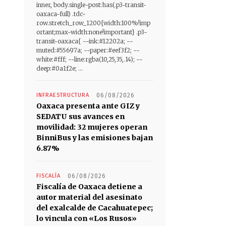
inner, body.single-post:has(.p3-transit-
oaxaca-full) .tdc-
row.stretch_row_1200{width:100%!imp
ortant;max-width:none!important} .p3-
transit-oaxaca{ --ink:#12202a; --
muted:#55697a; --paper:#eef3f2; --
white:#fff; --line:rgba(10,25,35,.14); --
deep:#0a1f2e; ...
INFRAESTRUCTURA
06/08/2026
Oaxaca presenta ante GIZ y
SEDATU sus avances en
movilidad: 32 mujeres operan
BinniBus y las emisiones bajan
6.87%
FISCALÍA
06/08/2026
Fiscalía de Oaxaca detiene a
autor material del asesinato
del exalcalde de Cacahuatepec;
lo vincula con «Los Rusos»