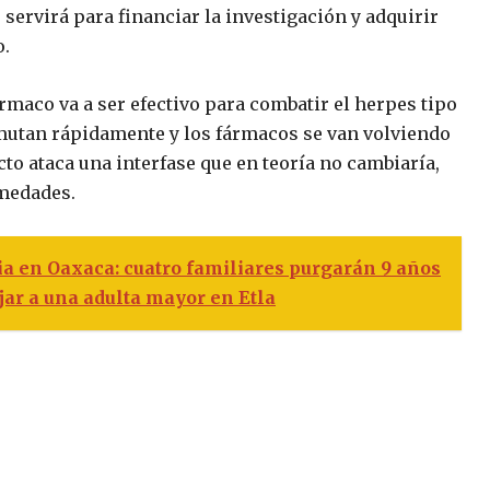
 servirá para financiar la investigación y adquirir
o.
rmaco va a ser efectivo para combatir el herpes tipo
 mutan rápidamente y los fármacos se van volviendo
cto ataca una interfase que en teoría no cambiaría,
rmedades.
ia en Oaxaca: cuatro familiares purgarán 9 años
jar a una adulta mayor en Etla