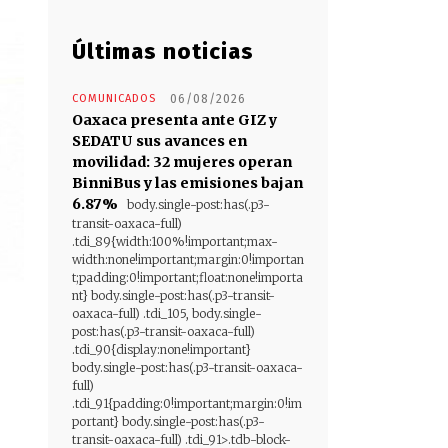
Últimas noticias
COMUNICADOS
06/08/2026
Oaxaca presenta ante GIZ y
SEDATU sus avances en
movilidad: 32 mujeres operan
BinniBus y las emisiones bajan
6.87%
body.single-post:has(.p3-
transit-oaxaca-full)
.tdi_89{width:100%!important;max-
width:none!important;margin:0!importan
t;padding:0!important;float:none!importa
nt} body.single-post:has(.p3-transit-
oaxaca-full) .tdi_105, body.single-
post:has(.p3-transit-oaxaca-full)
.tdi_90{display:none!important}
body.single-post:has(.p3-transit-oaxaca-
full)
.tdi_91{padding:0!important;margin:0!im
portant} body.single-post:has(.p3-
transit-oaxaca-full) .tdi_91>.tdb-block-