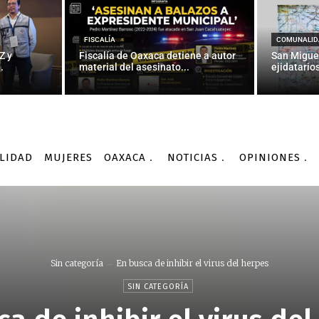
FISCALÍA
COMUNALID
Z y
Fiscalía de Oaxaca detiene a autor
San Migue
.
material del asesinato...
ejidatarios
LIDAD
MUJERES
OAXACA
NOTICIAS
OPINIONES
Sin categoría
En busca de inhibir el virus del herpes
SIN CATEGORÍA