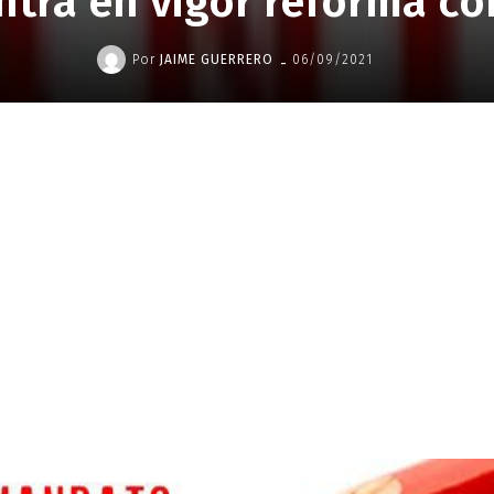
tra en vigor reforma co
-
Por
JAIME GUERRERO
06/09/2021