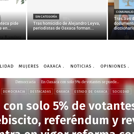
COMUNALID
SIN CATEGORÍA
Tras tres 
oteca pide
Tras homicidio de Alejandro Leyva,
documenta
 en...
periodistas de Oaxaca forman...
diccionario
LIDAD
MUJERES
OAXACA
NOTICIAS
OPINIONES
Democracia
En Oaxaca con solo 5% de votantes se puede...
DEMOCRACIA
DESTACADAS
OAXACA
ESTADO DE OAXACA
SOCIEDAD
 con solo 5% de votante
lebiscito, referéndum y r