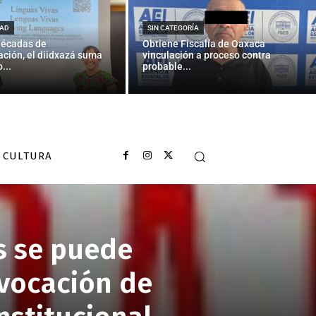
AD
SIN CATEGORÍA
décadas de
Obtiene Fiscalía de Oaxaca
ción, el diidxazá suma
vinculación a proceso contra
...
probable...
CULTURA
s se puede
evocación de