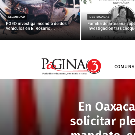
SEGURIDAD
DESTACADAS
FGEO investiga incendio de dos
Familia de artesana zap
vehículos en El Rosario;...
investigación tras choque
COMUNA
En Oaxaca
solicitar p