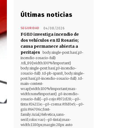
Últimas noticias
SEGURIDAD
04/08/2026
FGEO investiga incendio de
dos vehículos en El Rosario;
causa permanece abierta a
peritajes
body.single-post:has(.p3-
incendio-rosario-full)
.tdi_89{width:100%!important}
body.single-post:has(.p3-incendio-
rosario-full) .td-pb-span8, body.single-
post:has(.p3-incendio-rosario-full) .td-
main-content-
wrap{width:100%!important;max-
width:none!important} .p3-incendio-
rosario-full{--p3-rojo:#b72d28;--p3-
tinta:#24211e;--p3-crema:#f6f0e5;--p3-
gris:#64706c;font-
family:Arial,Helvetica,sans-
serif;color:var(--p3-tinta);max-
width:1180px;margin:28px auto