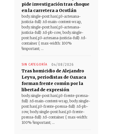
pide investigación tras choque
en la carretera a Ocotlán
body.single-post:has(.p3-artesana-
justicia-full) .td-main-content-wrap,
body.single-post:has(.p3-artesana-
justicia-full) .td-pb-row, body.single-
post:has(.p3-artesana-justicia-full) .td-
container { max-width: 100%
!important; ...
SIN CATEGORÍA
04/08/2026
Tras homicidio de Alejandro
Leyva, periodistas de Oaxaca
forman frente común por la
libertad de expresión
body.single-post:has(.p3-frente-prensa-
full) .td-main-content-wrap, body.single-
post:has(.p3-frente-prensa-full) .td-pb-
row, body.single-post:has(.p3-frente-
prensa-full) .td-container { max-width:
100% !important; ...