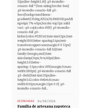
52px;line-height:1.65} .p3-incendio-
rosario-full *{box-sizing:border-box}
.p3-incendio-rosario-full .p3-
hero{background:linear-
gradient(135deg,#252a29,#161918);paddi
ng:46px 7% 40px;border-top:7px solid
var(--p3-rojo);color:#fff} .p3-incendio-
rosario-full .p3-
kicker{color:#f2b7a9;font-size:12px;font-
weight:800;letter-spacing:1.4px;text-
transform:uppercase;margin:0 0 12px}
.p3-incendio-rosario-full h1{font-
family:Georgia,serif;font-
size:clamp(34px,5vw,60px);line-
height:1.03;letter-
spacing:-1.5px;color:#fff;margin:0;max-
width:980px} .p3-incendio-rosario-full
.p3-deck{font-size:20px;line-
height:1.42;color:#e8e4dc;max-
width:820px;margin:21px 0 0} .p3-
incendio-rosario-full...
DESTACADAS
04/08/2026
Familia de artesana zapoteca