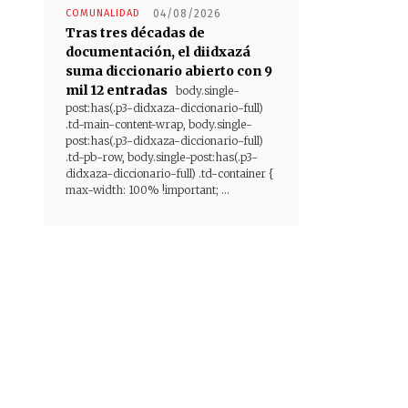
COMUNALIDAD
04/08/2026
Tras tres décadas de
documentación, el diidxazá
suma diccionario abierto con 9
mil 12 entradas
body.single-
post:has(.p3-didxaza-diccionario-full)
.td-main-content-wrap, body.single-
post:has(.p3-didxaza-diccionario-full)
.td-pb-row, body.single-post:has(.p3-
didxaza-diccionario-full) .td-container {
max-width: 100% !important; ...