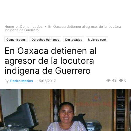
Home
Comunicados
En Oaxaca detienen al agresor de la locutora
indígena de Guerrero
Comunicados
Derechos Humanos
Destacadas
Mujeres otro
En Oaxaca detienen al
Noticias
Sociedad
agresor de la locutora
indígena de Guerrero
49
0
By
Pedro Matías
-
15/06/2017