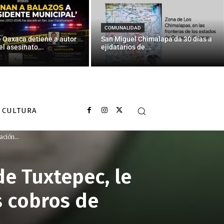
COMUNALIDAD
e Oaxaca detiene a autor
San Miguel Chimalapa da 30 días a
el asesinato...
ejidatarios de...
CULTURA
ción...
e Tuxtepec, le
s cobros de