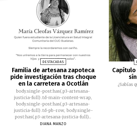
DESTACADAS
Familia de artesana zapoteca
Capítulo 
pide investigación tras choque
sí
en la carretera a Ocotlán
¿Sabías q
body.single-post:has(.p3-artesana-
justicia-full) .td-main-content-wrap,
body.single-post:has(.p3-artesana-
justicia-full) .td-pb-row, body.single-
post:has(.p3-artesana-justicia-full)...
DIANA MANZO