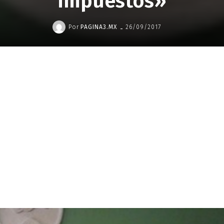
impuestos»
-
Por
PAGINA3.MX
26/09/2017