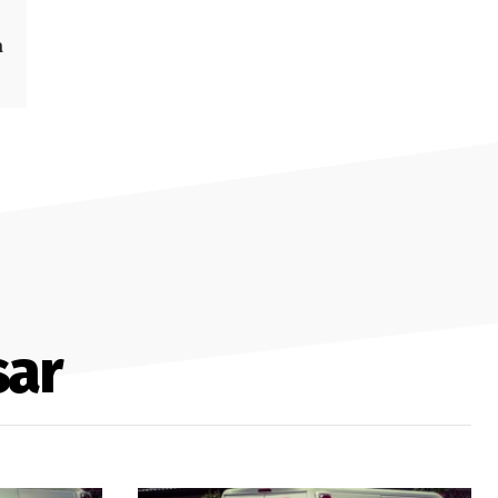
a
sar