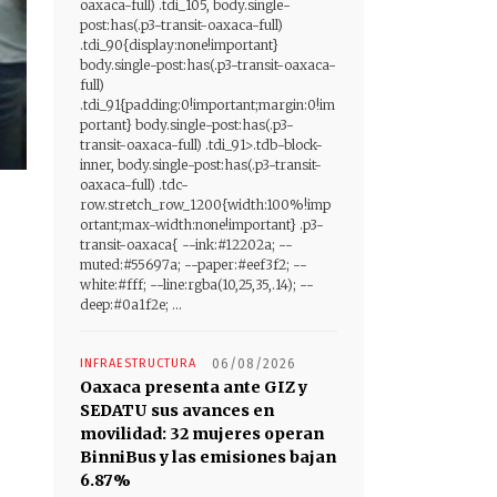
oaxaca-full) .tdi_105, body.single-
post:has(.p3-transit-oaxaca-full)
.tdi_90{display:none!important}
body.single-post:has(.p3-transit-oaxaca-
full)
.tdi_91{padding:0!important;margin:0!im
portant} body.single-post:has(.p3-
transit-oaxaca-full) .tdi_91>.tdb-block-
inner, body.single-post:has(.p3-transit-
oaxaca-full) .tdc-
row.stretch_row_1200{width:100%!imp
ortant;max-width:none!important} .p3-
transit-oaxaca{ --ink:#12202a; --
muted:#55697a; --paper:#eef3f2; --
white:#fff; --line:rgba(10,25,35,.14); --
deep:#0a1f2e; ...
INFRAESTRUCTURA
06/08/2026
Oaxaca presenta ante GIZ y
SEDATU sus avances en
movilidad: 32 mujeres operan
BinniBus y las emisiones bajan
6.87%