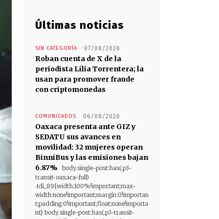
Últimas noticias
SIN CATEGORÍA
07/08/2026
Roban cuenta de X de la
periodista Lilia Torrentera; la
usan para promover fraude
con criptomonedas
COMUNICADOS
06/08/2026
Oaxaca presenta ante GIZ y
SEDATU sus avances en
movilidad: 32 mujeres operan
BinniBus y las emisiones bajan
6.87%
body.single-post:has(.p3-
transit-oaxaca-full)
.tdi_89{width:100%!important;max-
width:none!important;margin:0!importan
t;padding:0!important;float:none!importa
nt} body.single-post:has(.p3-transit-