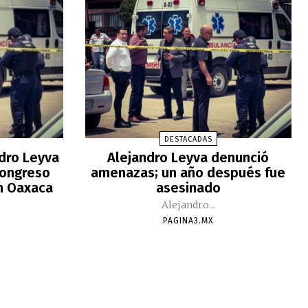
DESTACADAS
ndro Leyva
Alejandro Leyva denunció
Congreso
amenazas; un año después fue
n Oaxaca
asesinado
Alejandro...
PAGINA3.MX