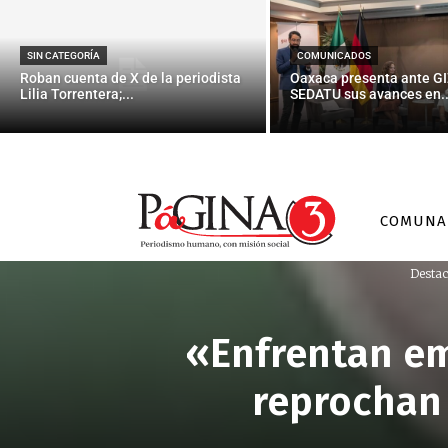
SIN CATEGORÍA
COMUNICADOS
Roban cuenta de X de la periodista
Oaxaca presenta ante GI
Lilia Torrentera;...
SEDATU sus avances en..
COMUNA
Desta
«Enfrentan em
reprochan 