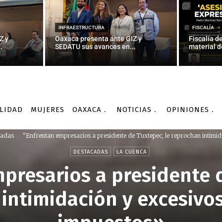
INFRAESTRUCTURA
FISCALÍA
Z y
Oaxaca presenta ante GIZ y
Fiscalía d
.
SEDATU sus avances en...
material d
LIDAD
MUJERES
OAXACA
NOTICIAS
OPINIONES
cadas
"Enfrentan empresarios a presidente de Tuxtepec, le reprochan intimida
DESTACADAS
LA CUENCA
presarios a presidente d
intimidación y excesivo