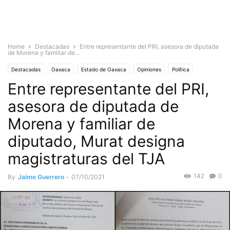
Home
Destacadas
Entre representante del PRI, asesora de diputada
de Morena y familiar de...
Destacadas
Oaxaca
Estado de Oaxaca
Opiniones
Política
Entre representante del PRI,
Sociedad
asesora de diputada de
Morena y familiar de
diputado, Murat designa
magistraturas del TJA
142
0
By
Jaime Guerrero
-
07/10/2021