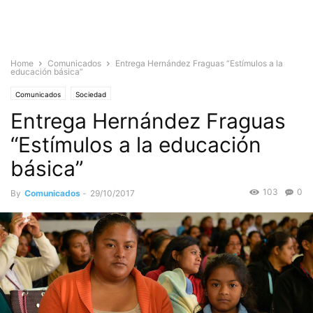
Home
Comunicados
Entrega Hernández Fraguas “Estímulos a la
educación básica”
Comunicados
Sociedad
Entrega Hernández Fraguas
“Estímulos a la educación
básica”
103
0
By
Comunicados
-
29/10/2017