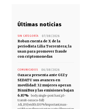
Últimas noticias
SIN CATEGORÍA
07/08/2026
Roban cuenta de X de la
periodista Lilia Torrentera; la
usan para promover fraude
con criptomonedas
COMUNICADOS
06/08/2026
Oaxaca presenta ante GIZ y
SEDATU sus avances en
movilidad: 32 mujeres operan
BinniBus y las emisiones bajan
6.87%
body.single-post:has(.p3-
transit-oaxaca-full)
.tdi_89{width:100%!important;max-
width:none!important;margin:0!importan