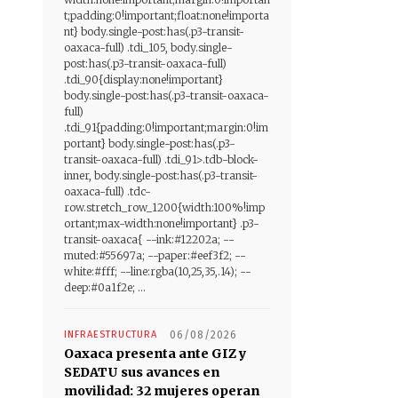
t;padding:0!important;float:none!importa
nt} body.single-post:has(.p3-transit-
oaxaca-full) .tdi_105, body.single-
post:has(.p3-transit-oaxaca-full)
.tdi_90{display:none!important}
body.single-post:has(.p3-transit-oaxaca-
full)
.tdi_91{padding:0!important;margin:0!im
portant} body.single-post:has(.p3-
transit-oaxaca-full) .tdi_91>.tdb-block-
inner, body.single-post:has(.p3-transit-
oaxaca-full) .tdc-
row.stretch_row_1200{width:100%!imp
ortant;max-width:none!important} .p3-
transit-oaxaca{ --ink:#12202a; --
muted:#55697a; --paper:#eef3f2; --
white:#fff; --line:rgba(10,25,35,.14); --
deep:#0a1f2e; ...
INFRAESTRUCTURA
06/08/2026
Oaxaca presenta ante GIZ y
SEDATU sus avances en
movilidad: 32 mujeres operan