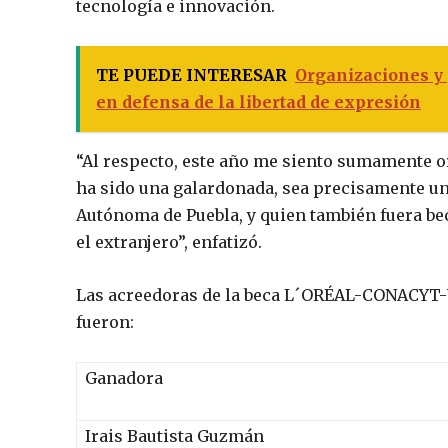
tecnología e innovación.
TE PUEDE INTERESAR
Organizaciones y 
en defensa de la libertad de expresión
“Al respecto, este año me siento sumamente or
ha sido una galardonada, sea precisamente un
Autónoma de Puebla, y quien también fuera bec
el extranjero”, enfatizó.
Las acreedoras de la beca L´ORÉAL-CONACYT-
fueron:
Ganadora
Irais Bautista Guzmán