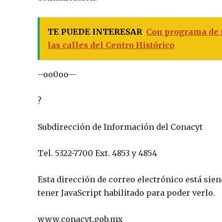
TE PUEDE INTERESAR
Con programa de r
las calles del Centro Histórico
–oo0oo—
?
Subdirección de Información del Conacyt
Tel. 5322-7700 Ext. 4853 y 4854
Esta dirección de correo electrónico está sie
tener JavaScript habilitado para poder verlo.
www.conacyt.gob.mx