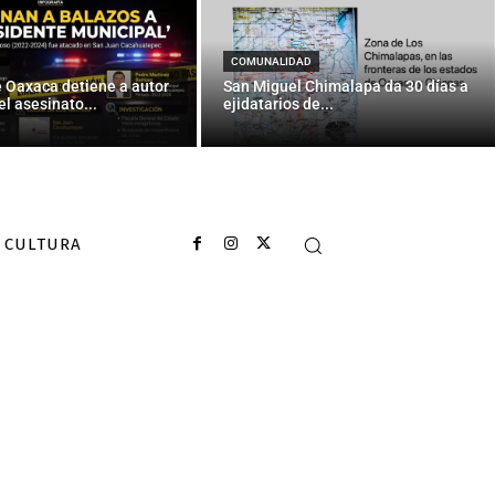
COMUNALIDAD
e Oaxaca detiene a autor
San Miguel Chimalapa da 30 días a
el asesinato...
ejidatarios de...
CULTURA
Ciencia...
-UNESCO-AMC
a 2017