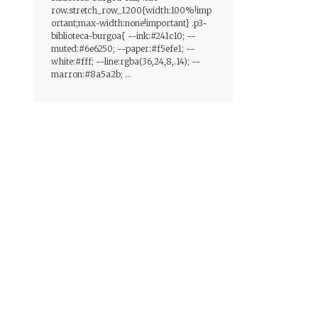
row.stretch_row_1200{width:100%!imp
ortant;max-width:none!important} .p3-
biblioteca-burgoa{ --ink:#241c10; --
muted:#6e6250; --paper:#f5efe1; --
white:#fff; --line:rgba(36,24,8,.14); --
marron:#8a5a2b; ...