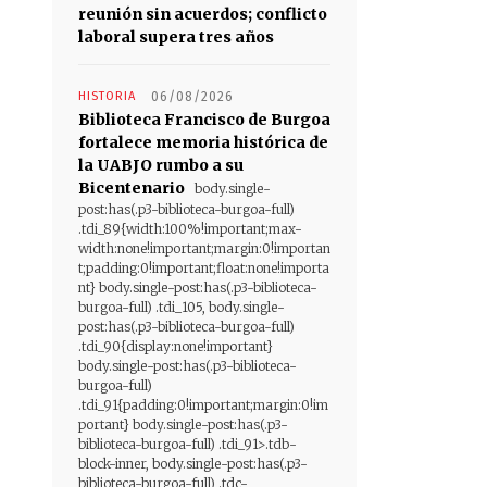
reunión sin acuerdos; conflicto
laboral supera tres años
HISTORIA
06/08/2026
Biblioteca Francisco de Burgoa
fortalece memoria histórica de
la UABJO rumbo a su
Bicentenario
body.single-
post:has(.p3-biblioteca-burgoa-full)
.tdi_89{width:100%!important;max-
width:none!important;margin:0!importan
t;padding:0!important;float:none!importa
nt} body.single-post:has(.p3-biblioteca-
burgoa-full) .tdi_105, body.single-
post:has(.p3-biblioteca-burgoa-full)
.tdi_90{display:none!important}
body.single-post:has(.p3-biblioteca-
burgoa-full)
.tdi_91{padding:0!important;margin:0!im
portant} body.single-post:has(.p3-
biblioteca-burgoa-full) .tdi_91>.tdb-
block-inner, body.single-post:has(.p3-
biblioteca-burgoa-full) .tdc-