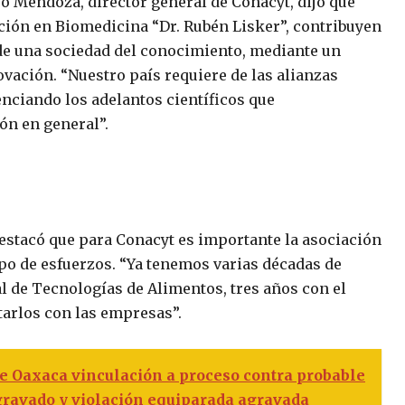
o Mendoza, director general de Conacyt, dijo que
ación en Biomedicina “Dr. Rubén Lisker”, contribuyen
 de una sociedad del conocimiento, mediante un
novación. “Nuestro país requiere de las alianzas
nciando los adelantos científicos que
ón en general”.
estacó que para Conacyt es importante la asociación
ipo de esfuerzos. “Ya tenemos varias décadas de
l de Tecnologías de Alimentos, tres años con el
tarlos con las empresas”.
de Oaxaca vinculación a proceso contra probable
gravado y violación equiparada agravada