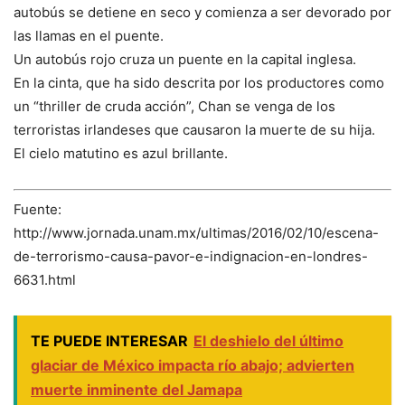
autobús se detiene en seco y comienza a ser devorado por
las llamas en el puente.
Un autobús rojo cruza un puente en la capital inglesa.
En la cinta, que ha sido descrita por los productores como
un “thriller de cruda acción”, Chan se venga de los
terroristas irlandeses que causaron la muerte de su hija.
El cielo matutino es azul brillante.
Fuente:
http://www.jornada.unam.mx/ultimas/2016/02/10/escena-
de-terrorismo-causa-pavor-e-indignacion-en-londres-
6631.html
TE PUEDE INTERESAR
El deshielo del último
glaciar de México impacta río abajo; advierten
muerte inminente del Jamapa