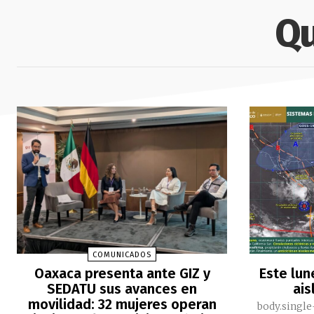
Qu
COMUNICADOS
Oaxaca presenta ante GIZ y
Este lun
SEDATU sus avances en
ais
movilidad: 32 mujeres operan
body.single