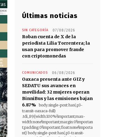
Últimas noticias
SIN CATEGORÍA
07/08/2026
Roban cuenta de X de la
periodista Lilia Torrentera; la
usan para promover fraude
con criptomonedas
COMUNICADOS
06/08/2026
Oaxaca presenta ante GIZ y
SEDATU sus avances en
movilidad: 32 mujeres operan
BinniBus y las emisiones bajan
6.87%
body.single-post:has(.p3-
transit-oaxaca-full)
.tdi_89{width:100%!important;max-
width:none!important;margin:0!importan
t;padding:0!important;float:none!importa
nt} body.single-post:has(.p3-transit-