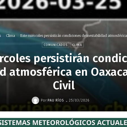
s
Clima
Este miércoles persistirán condiciones de inestabilidad atmosférica
COMUNICADOS
CLIMA
rcoles persistirán condi
ad atmosférica en Oaxaca
Civil
-
Por
PAU RÍOS
25/03/2026