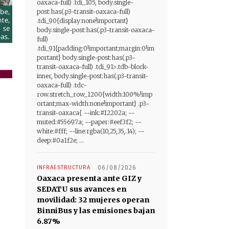
oaxaca-full) .tdi_105, body.single-
post:has(.p3-transit-oaxaca-full)
.tdi_90{display:none!important}
body.single-post:has(.p3-transit-oaxaca-
full)
.tdi_91{padding:0!important;margin:0!im
portant} body.single-post:has(.p3-
transit-oaxaca-full) .tdi_91>.tdb-block-
inner, body.single-post:has(.p3-transit-
oaxaca-full) .tdc-
row.stretch_row_1200{width:100%!imp
ortant;max-width:none!important} .p3-
transit-oaxaca{ --ink:#12202a; --
muted:#55697a; --paper:#eef3f2; --
white:#fff; --line:rgba(10,25,35,.14); --
deep:#0a1f2e; ...
INFRAESTRUCTURA
06/08/2026
Oaxaca presenta ante GIZ y
SEDATU sus avances en
movilidad: 32 mujeres operan
BinniBus y las emisiones bajan
6.87%