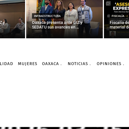
INFRAESTRUCTURA
FISCALÍA
Z y
Oaxaca presenta ante GIZ y
Fiscalía d
.
SEDATU sus avances en...
material d
LIDAD
MUJERES
OAXACA
NOTICIAS
OPINIONES