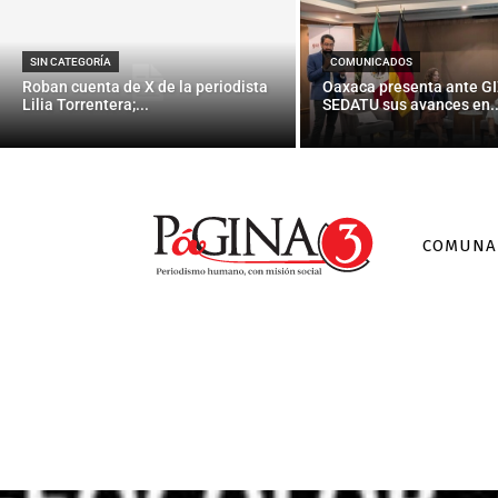
SIN CATEGORÍA
COMUNICADOS
Roban cuenta de X de la periodista
Oaxaca presenta ante GI
Lilia Torrentera;...
SEDATU sus avances en..
COMUNA