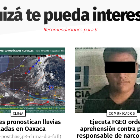
izá te pueda intere
Recomendaciones para ti
CLIMA
COMUNICADOS
es pronostican lluvias
Ejecuta FGEO ord
ladas en Oaxaca
aprehensión contra 
responsable de nar
-post:has(.p3-clima-dia-full)