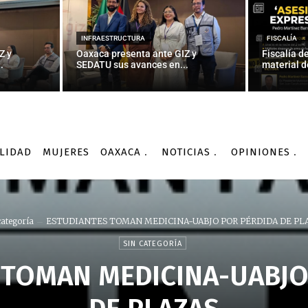
INFRAESTRUCTURA
FISCALÍA
Z y
Oaxaca presenta ante GIZ y
Fiscalía d
.
SEDATU sus avances en...
material d
LIDAD
MUJERES
OAXACA
NOTICIAS
OPINIONES
categoría
ESTUDIANTES TOMAN MEDICINA-UABJO POR PÉRDIDA DE PL
SIN CATEGORÍA
 TOMAN MEDICINA-UABJO