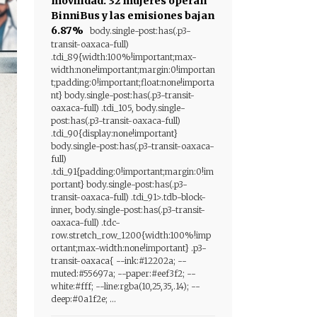
movilidad: 32 mujeres operan
BinniBus y las emisiones bajan
6.87%
body.single-post:has(.p3-
transit-oaxaca-full)
.tdi_89{width:100%!important;max-
width:none!important;margin:0!importan
t;padding:0!important;float:none!importa
nt} body.single-post:has(.p3-transit-
oaxaca-full) .tdi_105, body.single-
post:has(.p3-transit-oaxaca-full)
.tdi_90{display:none!important}
body.single-post:has(.p3-transit-oaxaca-
full)
.tdi_91{padding:0!important;margin:0!im
portant} body.single-post:has(.p3-
transit-oaxaca-full) .tdi_91>.tdb-block-
inner, body.single-post:has(.p3-transit-
oaxaca-full) .tdc-
row.stretch_row_1200{width:100%!imp
ortant;max-width:none!important} .p3-
transit-oaxaca{ --ink:#12202a; --
muted:#55697a; --paper:#eef3f2; --
white:#fff; --line:rgba(10,25,35,.14); --
deep:#0a1f2e; ...