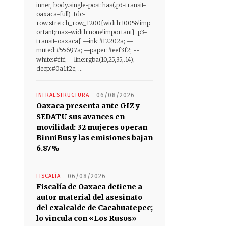
inner, body.single-post:has(.p3-transit-
oaxaca-full) .tdc-
row.stretch_row_1200{width:100%!imp
ortant;max-width:none!important} .p3-
transit-oaxaca{ --ink:#12202a; --
muted:#55697a; --paper:#eef3f2; --
white:#fff; --line:rgba(10,25,35,.14); --
deep:#0a1f2e; ...
INFRAESTRUCTURA
06/08/2026
Oaxaca presenta ante GIZ y
SEDATU sus avances en
movilidad: 32 mujeres operan
BinniBus y las emisiones bajan
6.87%
FISCALÍA
06/08/2026
Fiscalía de Oaxaca detiene a
autor material del asesinato
del exalcalde de Cacahuatepec;
lo vincula con «Los Rusos»