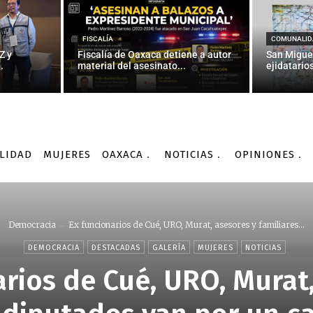
FISCALÍA
COMUNALID
Z y
Fiscalía de Oaxaca detiene a autor
San Migue
.
material del asesinato...
ejidatarios
LIDAD
MUJERES
OAXACA
NOTICIAS
OPINIONES
Democracia
Ex funcionarios de Cué, URO, Murat, asesores y familiares...
DEMOCRACIA
DESTACADAS
GALERÍA
MUJERES
NOTICIAS
arios de Cué, URO, Murat,