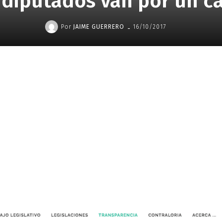
 diputados van por un c
-
Por
JAIME GUERRERO
16/10/2017