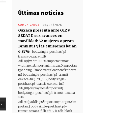
Últimas noticias
COMUNICADOS
06/08/2026
Oaxaca presenta ante GIZ y
SEDATU sus avances en
movilidad: 32 mujeres operan
BinniBus y las emisiones bajan
6.87%
body.single-post:has(.p3-
transit-oaxaca-full)
.tdi_89{width:100%!important;max-
width:none!important;margin:0!importan
t;padding:0!important;float:none!importa
nt} body.single-post:has(.p3-transit-
oaxaca-full) .tdi_105, body.single-
post:has(.p3-transit-oaxaca-full)
.tdi_90{display:none!important}
body.single-post:has(.p3-transit-oaxaca-
full)
.tdi_91{padding:0!important;margin:0!im
portant} body.single-post:has(.p3-
transit-oaxaca-full) .tdi_91>.tdb-block-