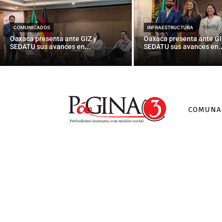
Exige PAN a 
a
COMUNICADOS
INFRAESTRUCTURA
Oaxaca presenta ante GIZ y
Oaxaca presenta ante GI
SEDATU sus avances en...
SEDATU sus avances en..
COMUNA