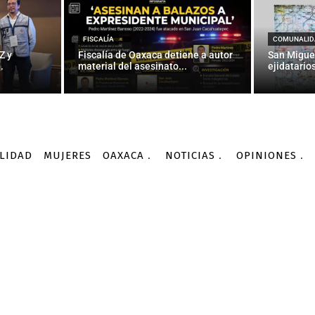
gobierno garantizar abas
ntiinfluenza — La Jorna
FISCALÍA
COMUNALID
Z y
Fiscalía de Oaxaca detiene a autor
San Migue
.
material del asesinato...
ejidatarios
-
Por
AGENCIA INFORMATIVA CONACYT
01/03/2016
LIDAD
MUJERES
OAXACA
NOTICIAS
OPINIONES