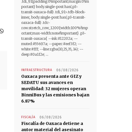
.tdi_91{padding:0!important;margin:0!im
portant} body.single-post:has(.p3-
transit-oaxaca-full) .tdi_91>.tdb-block-
inner, body.single-post:has(.p3-transit-
oaxaca-full) .tdc-
row.stretch_row_1200{width:100%!imp
ortant;max-width:none!important} .p3-
transit-oaxaca{ --ink:#12202a; --
muted:#55697a; --paper:#eef3f2; --
white:#fff; --line:rgba(10,25,35,.14); --
deep:#0a1f2e; ...
INFRAESTRUCTURA
06/08/2026
Oaxaca presenta ante GIZ y
SEDATU sus avances en
movilidad: 32 mujeres operan
BinniBus y las emisiones bajan
6.87%
FISCALÍA
06/08/2026
Fiscalía de Oaxaca detiene a
autor material del asesinato