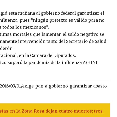
igió esta mañana al gobierno federal garantizar el
nfluenza, pues “ningún pretexto es válido para no
de todos los mexicanos”.
ctimas mortales que lamentar, el saldo negativo se
manente intervención tanto del Secretario de Salud
lderón.
tacional, en la Camara de Diputados.
ico superó la pandemia de la influenza A/H1N1.
2016/03/01/exige-pan-a-gobierno-garantizar-abasto-
stas en la Zona Rosa dejan cuatro muertos; tres