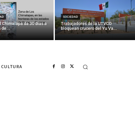
to de vacunas
da
AD
SOCIEDAD
l Chimalapa da 30 días a
Trabajadores de la UTVCO
 de...
bloquean crucero del Yu Va...
CULTURA