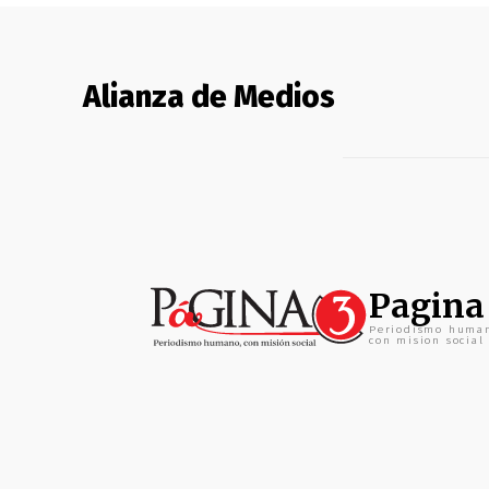
Alianza de Medios
Pagina
Periodismo huma
con mision social