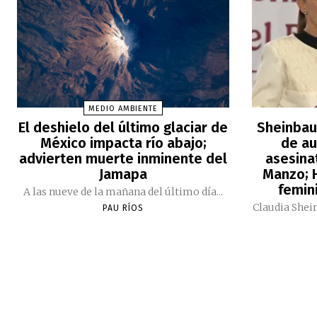
MEDIO AMBIENTE
El deshielo del último glaciar de
Sheinbau
México impacta río abajo;
de au
advierten muerte inminente del
asesina
Jamapa
Manzo; H
femini
A las nueve de la mañana del último día...
Claudia Shei
PAU RÍOS