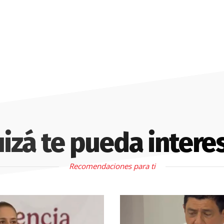
izá te pueda intere
Recomendaciones para ti