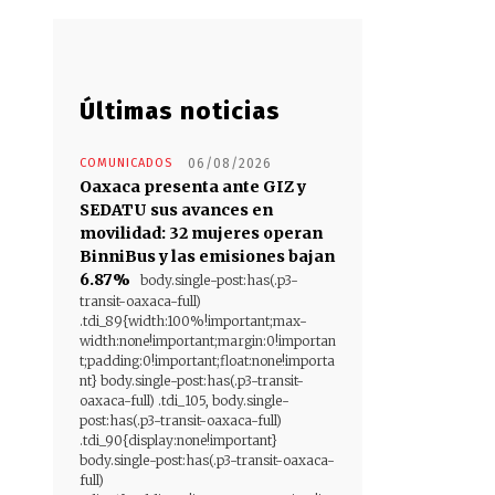
Últimas noticias
COMUNICADOS
06/08/2026
Oaxaca presenta ante GIZ y
SEDATU sus avances en
movilidad: 32 mujeres operan
BinniBus y las emisiones bajan
6.87%
body.single-post:has(.p3-
transit-oaxaca-full)
.tdi_89{width:100%!important;max-
width:none!important;margin:0!importan
t;padding:0!important;float:none!importa
nt} body.single-post:has(.p3-transit-
oaxaca-full) .tdi_105, body.single-
post:has(.p3-transit-oaxaca-full)
.tdi_90{display:none!important}
body.single-post:has(.p3-transit-oaxaca-
full)