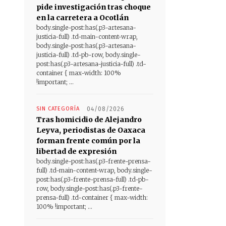
pide investigación tras choque
en la carretera a Ocotlán
body.single-post:has(.p3-artesana-
justicia-full) .td-main-content-wrap,
body.single-post:has(.p3-artesana-
justicia-full) .td-pb-row, body.single-
post:has(.p3-artesana-justicia-full) .td-
container { max-width: 100%
!important; ...
SIN CATEGORÍA
04/08/2026
Tras homicidio de Alejandro
Leyva, periodistas de Oaxaca
forman frente común por la
libertad de expresión
body.single-post:has(.p3-frente-prensa-
full) .td-main-content-wrap, body.single-
post:has(.p3-frente-prensa-full) .td-pb-
row, body.single-post:has(.p3-frente-
prensa-full) .td-container { max-width:
100% !important; ...