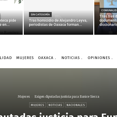
COMUNALID
SIN CATEGORÍA
Tras tres 
oteca pide
Tras homicidio de Alejandro Leyva,
documenta
 en...
periodistas de Oaxaca forman...
diccionario
LIDAD
MUJERES
OAXACA
NOTICIAS
OPINIONES
Mujeres
Exigen diputadas justicia para Eunice Sierra
MUJERES
NOTICIAS
NACIONALES