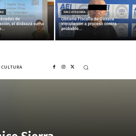
AD
SIN CATEGORÍA
décadas de
Obtiene Fiscalía de Oaxaca
ción, el diidxazá suma
vinculación a proceso contra
...
probable...
CULTURA