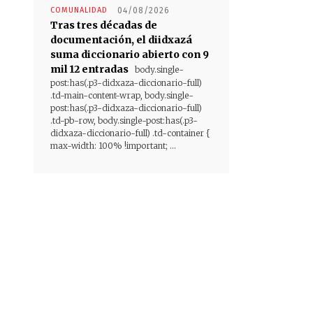
COMUNALIDAD
04/08/2026
Tras tres décadas de
documentación, el diidxazá
suma diccionario abierto con 9
mil 12 entradas
body.single-
post:has(.p3-didxaza-diccionario-full)
.td-main-content-wrap, body.single-
post:has(.p3-didxaza-diccionario-full)
.td-pb-row, body.single-post:has(.p3-
didxaza-diccionario-full) .td-container {
max-width: 100% !important; ...