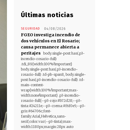
Últimas noticias
SEGURIDAD
04/08/2026
FGEO investiga incendio de
dos vehículos en El Rosario;
causa permanece abierta a
peritajes
body.single-post:has(.p3-
incendio-rosario-full)
.tdi_89{width:100%!important}
body.single-post:has(.p3-incendio-
rosario-full) .td-pb-span8, body.single-
post:has(.p3-incendio-rosario-full) .td-
main-content-
wrap{width:100%!important;max-
width:none!important} .p3-incendio-
rosario-full{--p3-rojo:#b72d28;--p3-
tinta:#24211e;--p3-crema:#f6f0e5;--p3-
gris:#64706c;font-
family:Arial,Helvetica,sans-
serif;color:var(--p3-tinta);max-
width:1180px;margin:28px auto