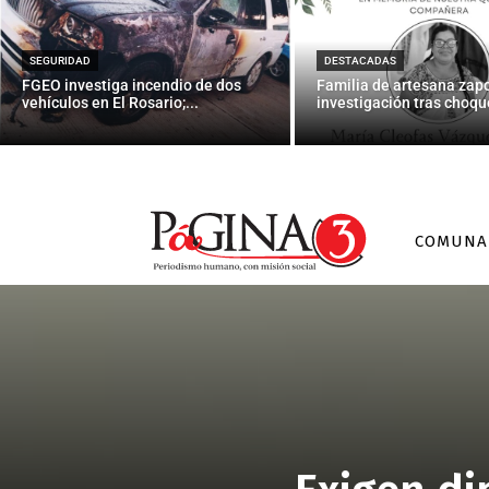
SEGURIDAD
DESTACADAS
FGEO investiga incendio de dos
Familia de artesana zap
vehículos en El Rosario;...
investigación tras choque
COMUNA