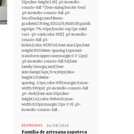
52px;line-height:1.65} .p3-incendio-
rosario-full *{box-sizing:border-box}
.p3-incendio-rosario-full .p3-
hero{background:linear-
gradient(135deg,#252a29,#161918);paddi
ng:46px 7% 40px;border-top:7px solid
var(--p3-rojo);color:#fff} .p3-incendio-
rosario-full .p3-
kicker{color:#f2b7a9;font-size:12px;font-
weight:800;letter-spacing:1.4px;text-
transform:uppercase;margin:0 0 12px}
.p3-incendio-rosario-full h1{font-
family:Georgia,serif;font-
size:clamp(34px,5vw,60px);line-
height:1.03;letter-
spacing:-1.5px;color:#fff;margin:0;max-
width:980px} .p3-incendio-rosario-full
.p3-deck{font-size:20px;line-
height:1.42;color:#e8e4dc;max-
width:820px;margin:21px 0 0} .p3-
incendio-rosario-full...
DESTACADAS
04/08/2026
Familia de artesana zapoteca