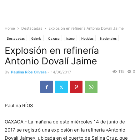
Home
Destacadas
Explosión en refinería Antonio Dovalí Jaime
Destacadas
Galería
Oaxaca
Istmo
Noticias
Nacionales
Explosión en refinería
Sociedad
Antonio Dovalí Jaime
115
0
By
Paulina Ríos Olivera
-
14/06/2017
Paulina RÍOS
OAXACA.- La mañana de este miércoles 14 de junio de
2017 se registró una explosión en la refinería «Antonio
Dovalí Jaime», ubicada en el puerto de Salina Cruz, que