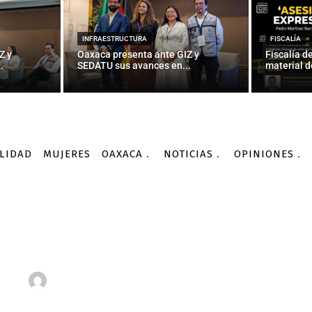
INFRAESTRUCTURA
FISCALÍA
Z y
Oaxaca presenta ante GIZ y
Fiscalía d
.
SEDATU sus avances en...
material d
LIDAD
MUJERES
OAXACA
NOTICIAS
OPINIONES
Noticias
Nacionales
Extirpar los transgénicos y germinar como pueblos
NACIONALES
 transgénicos y germinar
-
Por
AGENCIA INFORMATIVA CONACYT
10/10/2015