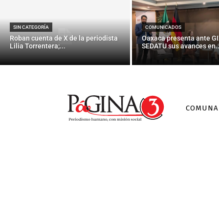
SIN CATEGORÍA
COMUNICADOS
Roban cuenta de X de la periodista
Oaxaca presenta ante GI
Lilia Torrentera;...
SEDATU sus avances en..
COMUNA
Extirpar los