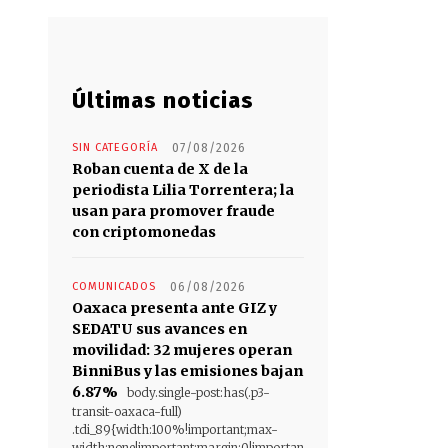
Últimas noticias
SIN CATEGORÍA
07/08/2026
Roban cuenta de X de la
periodista Lilia Torrentera; la
usan para promover fraude
con criptomonedas
COMUNICADOS
06/08/2026
Oaxaca presenta ante GIZ y
SEDATU sus avances en
movilidad: 32 mujeres operan
BinniBus y las emisiones bajan
6.87%
body.single-post:has(.p3-
transit-oaxaca-full)
.tdi_89{width:100%!important;max-
width:none!important;margin:0!importan