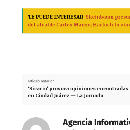
TE PUEDE INTERESAR
Sheinbaum presume
del alcalde Carlos Manzo; Harfuch lo vin
Artículo anterior
‘Sicario’ provoca opiniones encontradas
en Ciudad Juárez — La Jornada
Agencia Informati