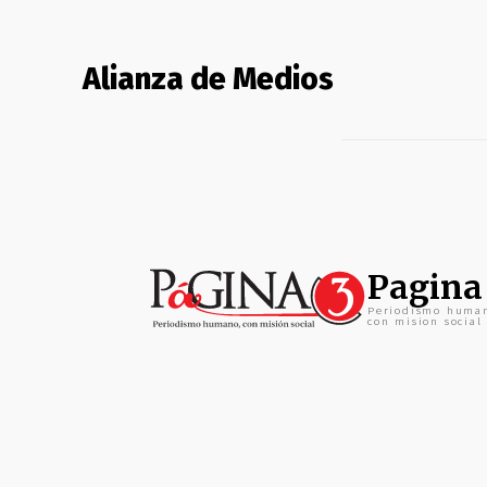
Alianza de Medios
Pagina
Periodismo huma
con mision social