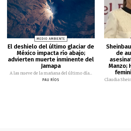
MEDIO AMBIENTE
El deshielo del último glaciar de
Sheinbau
México impacta río abajo;
de au
advierten muerte inminente del
asesina
Jamapa
Manzo; H
femini
A las nueve de la mañana del último día...
Claudia Shei
PAU RÍOS