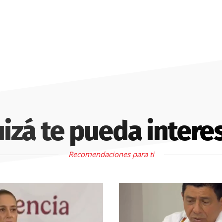
izá te pueda intere
Recomendaciones para ti