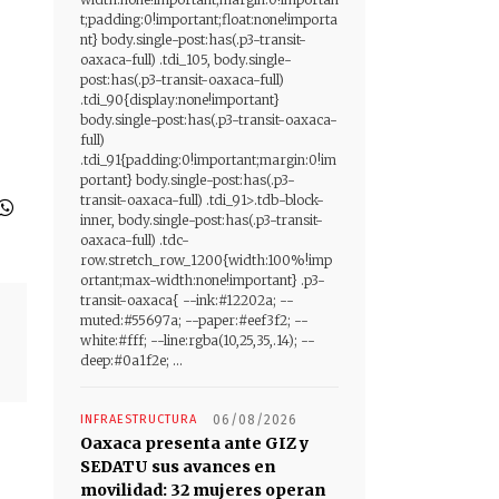
t;padding:0!important;float:none!importa
nt} body.single-post:has(.p3-transit-
oaxaca-full) .tdi_105, body.single-
post:has(.p3-transit-oaxaca-full)
.tdi_90{display:none!important}
body.single-post:has(.p3-transit-oaxaca-
full)
.tdi_91{padding:0!important;margin:0!im
portant} body.single-post:has(.p3-
transit-oaxaca-full) .tdi_91>.tdb-block-
inner, body.single-post:has(.p3-transit-
oaxaca-full) .tdc-
row.stretch_row_1200{width:100%!imp
ortant;max-width:none!important} .p3-
transit-oaxaca{ --ink:#12202a; --
muted:#55697a; --paper:#eef3f2; --
white:#fff; --line:rgba(10,25,35,.14); --
deep:#0a1f2e; ...
INFRAESTRUCTURA
06/08/2026
Oaxaca presenta ante GIZ y
SEDATU sus avances en
movilidad: 32 mujeres operan