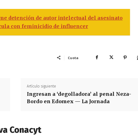
 detención de autor intelectual del asesinato
cula con feminicidio de influencer
Cuota
Artículo siguiente
Ingresan a ‘degolladora’ al penal Neza-
Bordo en Edomex — La Jornada
va Conacyt