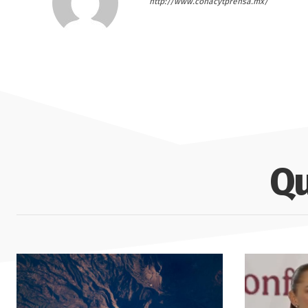
http://www.conacytprensa.mx/
Qu