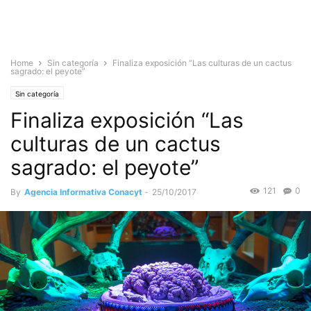
Home
Sin categoría
Finaliza exposición “Las culturas de un cactus
sagrado: el peyote”
Sin categoría
Finaliza exposición “Las
culturas de un cactus
sagrado: el peyote”
121
0
By
Agencia Informativa Conacyt
-
25/10/2017