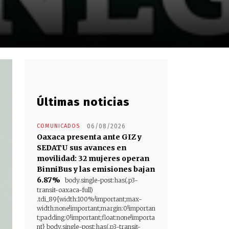
Últimas noticias
COMUNICADOS
06/08/2026
Oaxaca presenta ante GIZ y
SEDATU sus avances en
movilidad: 32 mujeres operan
BinniBus y las emisiones bajan
6.87%
body.single-post:has(.p3-
transit-oaxaca-full)
.tdi_89{width:100%!important;max-
width:none!important;margin:0!importan
t;padding:0!important;float:none!importa
nt} body.single-post:has(.p3-transit-