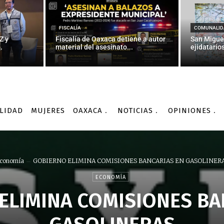
FISCALÍA
COMUNALID
Z y
Fiscalía de Oaxaca detiene a autor
San Migue
.
material del asesinato...
ejidatarios
LIDAD
MUJERES
OAXACA
NOTICIAS
OPINIONES
conomía
GOBIERNO ELIMINA COMISIONES BANCARIAS EN GASOLINER
ECONOMÍA
ELIMINA COMISIONES BA