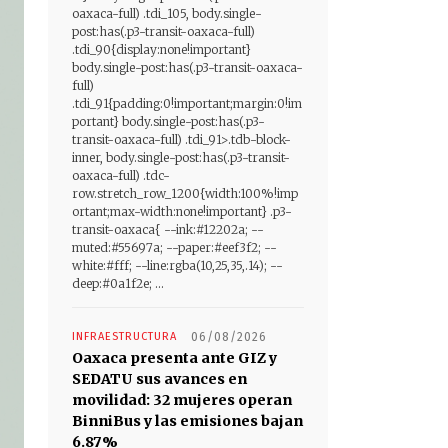
oaxaca-full) .tdi_105, body.single-
post:has(.p3-transit-oaxaca-full)
.tdi_90{display:none!important}
body.single-post:has(.p3-transit-oaxaca-
full)
.tdi_91{padding:0!important;margin:0!im
portant} body.single-post:has(.p3-
transit-oaxaca-full) .tdi_91>.tdb-block-
inner, body.single-post:has(.p3-transit-
oaxaca-full) .tdc-
row.stretch_row_1200{width:100%!imp
ortant;max-width:none!important} .p3-
transit-oaxaca{ --ink:#12202a; --
muted:#55697a; --paper:#eef3f2; --
white:#fff; --line:rgba(10,25,35,.14); --
deep:#0a1f2e; ...
INFRAESTRUCTURA
06/08/2026
Oaxaca presenta ante GIZ y
SEDATU sus avances en
movilidad: 32 mujeres operan
BinniBus y las emisiones bajan
6.87%