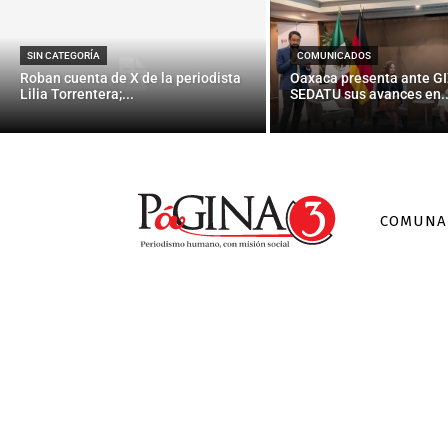
‘Historia de
SIN CATEGORÍA
COMUNICADOS
Roban cuenta de X de la periodista
Oaxaca presenta ante GI
Lilia Torrentera;...
SEDATU sus avances en..
COMUNA