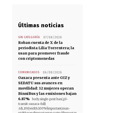
Últimas noticias
SIN CATEGORÍA
07/08/2026
Roban cuenta de X de la
periodista Lilia Torrentera; la
usan para promover fraude
con criptomonedas
COMUNICADOS
06/08/2026
Oaxaca presenta ante GIZ y
SEDATU sus avances en
movilidad: 32 mujeres operan
BinniBus y las emisiones bajan
6.87%
body.single-post:has(.p3-
transit-oaxaca-full)
.tdi_89{width:100%!important;max-
width:none!important;margin:0!importan