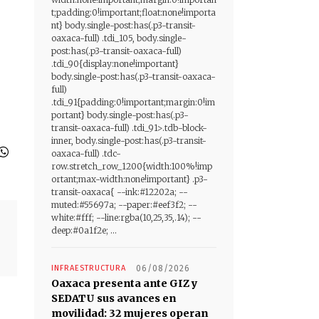
t;padding:0!important;float:none!importa
nt} body.single-post:has(.p3-transit-
oaxaca-full) .tdi_105, body.single-
post:has(.p3-transit-oaxaca-full)
.tdi_90{display:none!important}
body.single-post:has(.p3-transit-oaxaca-
full)
.tdi_91{padding:0!important;margin:0!im
portant} body.single-post:has(.p3-
transit-oaxaca-full) .tdi_91>.tdb-block-
inner, body.single-post:has(.p3-transit-
oaxaca-full) .tdc-
row.stretch_row_1200{width:100%!imp
ortant;max-width:none!important} .p3-
transit-oaxaca{ --ink:#12202a; --
muted:#55697a; --paper:#eef3f2; --
white:#fff; --line:rgba(10,25,35,.14); --
deep:#0a1f2e; ...
INFRAESTRUCTURA
06/08/2026
Oaxaca presenta ante GIZ y
SEDATU sus avances en
movilidad: 32 mujeres operan