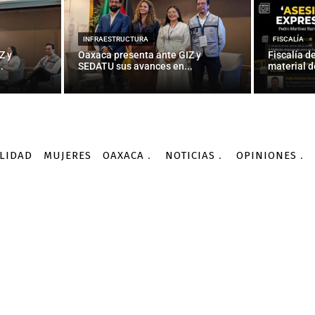
NACIONALES
 un oso’ abrirá puertas a
INFRAESTRUCTURA
FISCALÍA
Z y
Oaxaca presenta ante GIZ y
Fiscalía d
.
SEDATU sus avances en...
material d
-
Por
AGENCIA INFORMATIVA CONACYT
02/03/2016
LIDAD
MUJERES
OAXACA
NOTICIAS
OPINIONES