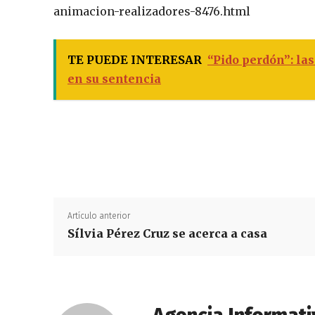
animacion-realizadores-8476.html
TE PUEDE INTERESAR
“Pido perdón”: la
en su sentencia
Artículo anterior
Sílvia Pérez Cruz se acerca a casa