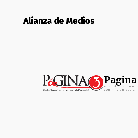
Alianza de Medios
Pagina
Periodismo huma
con mision social