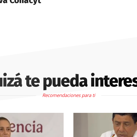
va Conacyt
izá te pueda intere
Recomendaciones para ti