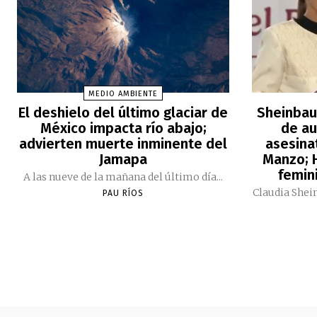
MEDIO AMBIENTE
El deshielo del último glaciar de
Sheinbau
México impacta río abajo;
de au
advierten muerte inminente del
asesina
Jamapa
Manzo; H
femini
A las nueve de la mañana del último día...
Claudia Shei
PAU RÍOS