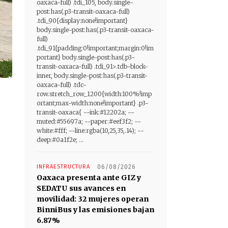
oaxaca-full) .tdi_105, body.single-
post:has(.p3-transit-oaxaca-full)
.tdi_90{display:none!important}
body.single-post:has(.p3-transit-oaxaca-
full)
.tdi_91{padding:0!important;margin:0!im
portant} body.single-post:has(.p3-
transit-oaxaca-full) .tdi_91>.tdb-block-
inner, body.single-post:has(.p3-transit-
oaxaca-full) .tdc-
row.stretch_row_1200{width:100%!imp
ortant;max-width:none!important} .p3-
transit-oaxaca{ --ink:#12202a; --
muted:#55697a; --paper:#eef3f2; --
white:#fff; --line:rgba(10,25,35,.14); --
deep:#0a1f2e; ...
INFRAESTRUCTURA
06/08/2026
Oaxaca presenta ante GIZ y
SEDATU sus avances en
movilidad: 32 mujeres operan
BinniBus y las emisiones bajan
6.87%