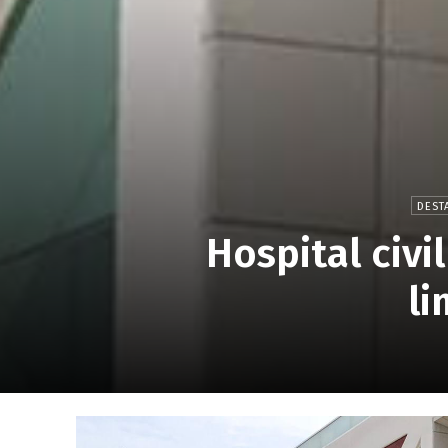
DEST
Hospital civi
li