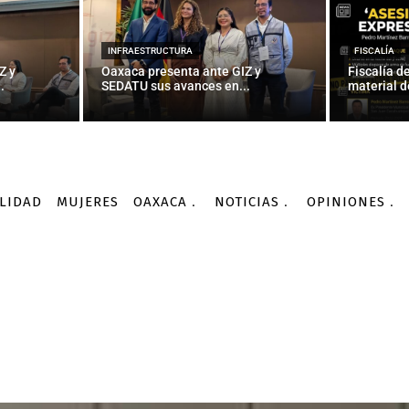
INFRAESTRUCTURA
FISCALÍA
Z y
Oaxaca presenta ante GIZ y
Fiscalía d
.
SEDATU sus avances en...
material d
LIDAD
MUJERES
OAXACA
NOTICIAS
OPINIONES