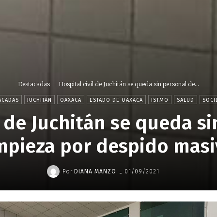
Destacadas
Hospital civil de Juchitán se queda sin personal de...
ACADAS
JUCHITÁN
OAXACA
ESTADO DE OAXACA
ISTMO
SALUD
SOCI
l de Juchitán se queda s
mpieza por despido mas
-
Por
DIANA MANZO
01/09/2021