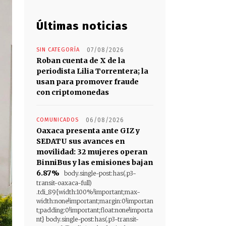
Últimas noticias
SIN CATEGORÍA
07/08/2026
Roban cuenta de X de la
periodista Lilia Torrentera; la
usan para promover fraude
con criptomonedas
COMUNICADOS
06/08/2026
Oaxaca presenta ante GIZ y
SEDATU sus avances en
movilidad: 32 mujeres operan
BinniBus y las emisiones bajan
6.87%
body.single-post:has(.p3-
transit-oaxaca-full)
.tdi_89{width:100%!important;max-
width:none!important;margin:0!importan
t;padding:0!important;float:none!importa
nt} body.single-post:has(.p3-transit-