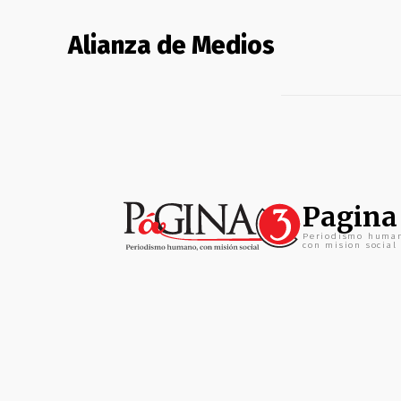
Alianza de Medios
Pagina
Periodismo huma
con mision social