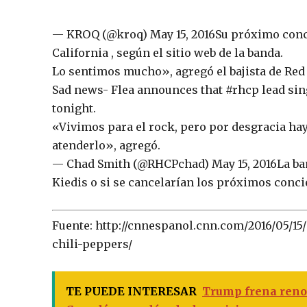
— KROQ (@kroq) May 15, 2016Su próximo conci
California , según el sitio web de la banda.
Lo sentimos mucho», agregó el bajista de Red
Sad news- Flea announces that #rhcp lead sin
tonight.
«Vivimos para el rock, pero por desgracia ha
atenderlo», agregó.
— Chad Smith (@RHCPchad) May 15, 2016La ban
Kiedis o si se cancelarían los próximos conci
Fuente: http://cnnespanol.cnn.com/2016/05/15
chili-peppers/
TE PUEDE INTERESAR
Trump frena reno