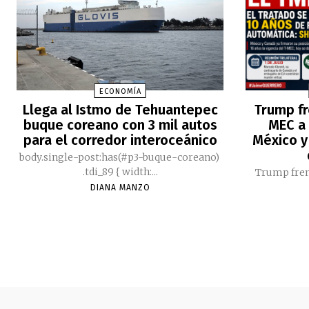
ECONOMÍA
Llega al Istmo de Tehuantepec
Trump fr
buque coreano con 3 mil autos
MEC a 
para el corredor interoceánico
México y
body.single-post:has(#p3-buque-coreano)
.tdi_89 { width:...
Trump fren
DIANA MANZO