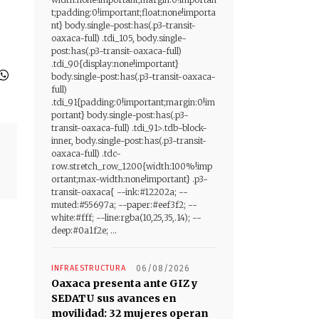
t;padding:0!important;float:none!importa
nt} body.single-post:has(.p3-transit-
oaxaca-full) .tdi_105, body.single-
post:has(.p3-transit-oaxaca-full)
.tdi_90{display:none!important}
body.single-post:has(.p3-transit-oaxaca-
full)
.tdi_91{padding:0!important;margin:0!im
portant} body.single-post:has(.p3-
transit-oaxaca-full) .tdi_91>.tdb-block-
inner, body.single-post:has(.p3-transit-
oaxaca-full) .tdc-
row.stretch_row_1200{width:100%!imp
ortant;max-width:none!important} .p3-
transit-oaxaca{ --ink:#12202a; --
muted:#55697a; --paper:#eef3f2; --
white:#fff; --line:rgba(10,25,35,.14); --
deep:#0a1f2e; ...
INFRAESTRUCTURA
06/08/2026
Oaxaca presenta ante GIZ y
SEDATU sus avances en
movilidad: 32 mujeres operan