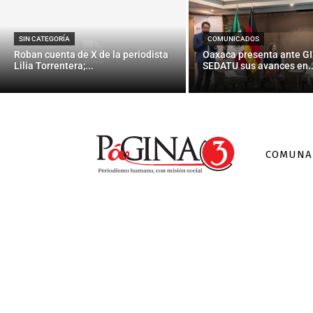
SIN CATEGORÍA
COMUNICADOS
Roban cuenta de X de la periodista
Oaxaca presenta ante GI
Lilia Torrentera;...
SEDATU sus avances en..
COMUNA
No
Hospitaliza