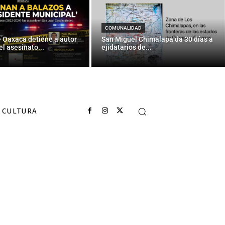
COMUNALIDAD
e Oaxaca detiene a autor
San Miguel Chimalapa da 30 días a
el asesinato...
ejidatarios de...
CULTURA
...
e de Red Hot