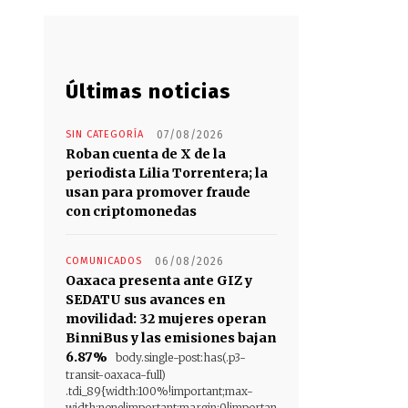
Últimas noticias
SIN CATEGORÍA
07/08/2026
Roban cuenta de X de la
periodista Lilia Torrentera; la
usan para promover fraude
con criptomonedas
COMUNICADOS
06/08/2026
Oaxaca presenta ante GIZ y
SEDATU sus avances en
movilidad: 32 mujeres operan
BinniBus y las emisiones bajan
6.87%
body.single-post:has(.p3-
transit-oaxaca-full)
.tdi_89{width:100%!important;max-
width:none!important;margin:0!importan