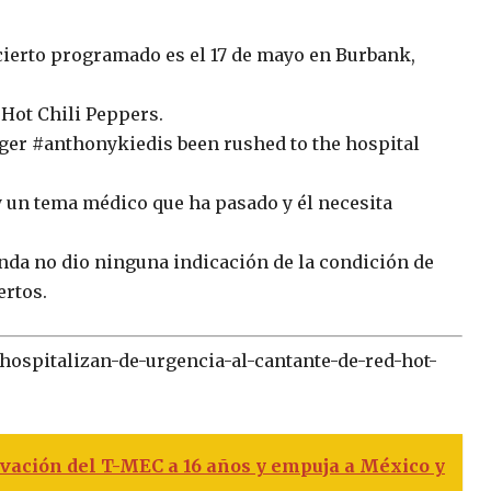
erto programado es el 17 de mayo en Burbank,
 Hot Chili Peppers.
ger #anthonykiedis been rushed to the hospital
y un tema médico que ha pasado y él necesita
da no dio ninguna indicación de la condición de
ertos.
/hospitalizan-de-urgencia-al-cantante-de-red-hot-
vación del T-MEC a 16 años y empuja a México y