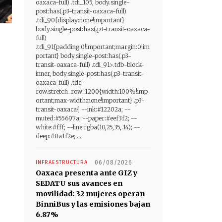
oaxaca-full) .tdi_105, body.single-
post:has(.p3-transit-oaxaca-full)
.tdi_90{display:none!important}
body.single-post:has(.p3-transit-oaxaca-
full)
.tdi_91{padding:0!important;margin:0!im
portant} body.single-post:has(.p3-
transit-oaxaca-full) .tdi_91>.tdb-block-
inner, body.single-post:has(.p3-transit-
oaxaca-full) .tdc-
row.stretch_row_1200{width:100%!imp
ortant;max-width:none!important} .p3-
transit-oaxaca{ --ink:#12202a; --
muted:#55697a; --paper:#eef3f2; --
white:#fff; --line:rgba(10,25,35,.14); --
deep:#0a1f2e; ...
INFRAESTRUCTURA
06/08/2026
Oaxaca presenta ante GIZ y
SEDATU sus avances en
movilidad: 32 mujeres operan
BinniBus y las emisiones bajan
6.87%