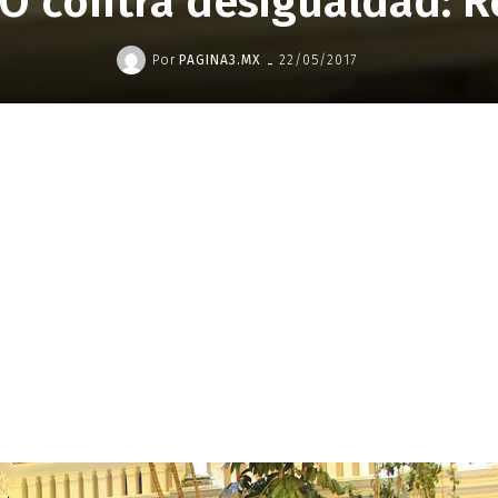
O contra desigualdad: R
-
Por
PAGINA3.MX
22/05/2017