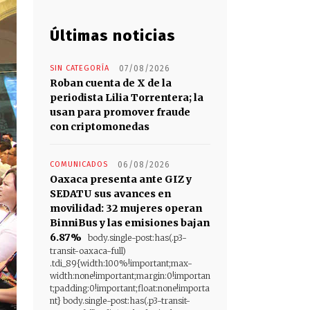
Últimas noticias
SIN CATEGORÍA
07/08/2026
Roban cuenta de X de la
periodista Lilia Torrentera; la
usan para promover fraude
con criptomonedas
COMUNICADOS
06/08/2026
Oaxaca presenta ante GIZ y
SEDATU sus avances en
movilidad: 32 mujeres operan
BinniBus y las emisiones bajan
6.87%
body.single-post:has(.p3-
transit-oaxaca-full)
.tdi_89{width:100%!important;max-
width:none!important;margin:0!importan
t;padding:0!important;float:none!importa
nt} body.single-post:has(.p3-transit-