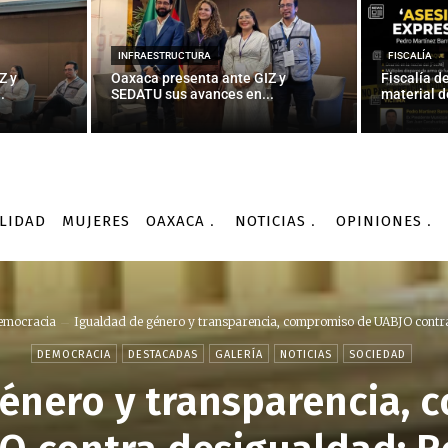
INFRAESTRUCTURA
FISCALÍA
Z y
Oaxaca presenta ante GIZ y
Fiscalía d
.
SEDATU sus avances en...
material d
LIDAD
MUJERES
OAXACA
NOTICIAS
OPINIONES
emocracia
Igualdad de género y transparencia, compromiso de UABJO contra
DEMOCRACIA
DESTACADAS
GALERÍA
NOTICIAS
SOCIEDAD
énero y transparencia,