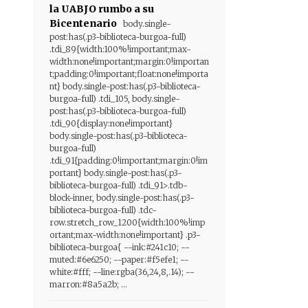
la UABJO rumbo a su
Bicentenario
body.single-
post:has(.p3-biblioteca-burgoa-full)
.tdi_89{width:100%!important;max-
width:none!important;margin:0!importan
t;padding:0!important;float:none!importa
nt} body.single-post:has(.p3-biblioteca-
burgoa-full) .tdi_105, body.single-
post:has(.p3-biblioteca-burgoa-full)
.tdi_90{display:none!important}
body.single-post:has(.p3-biblioteca-
burgoa-full)
.tdi_91{padding:0!important;margin:0!im
portant} body.single-post:has(.p3-
biblioteca-burgoa-full) .tdi_91>.tdb-
block-inner, body.single-post:has(.p3-
biblioteca-burgoa-full) .tdc-
row.stretch_row_1200{width:100%!imp
ortant;max-width:none!important} .p3-
biblioteca-burgoa{ --ink:#241c10; --
muted:#6e6250; --paper:#f5efe1; --
white:#fff; --line:rgba(36,24,8,.14); --
marron:#8a5a2b; ...