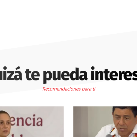
izá te pueda intere
Recomendaciones para ti