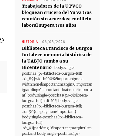
Trabajadores de la UTVCO
bloquean crucero del Yu Va tras
reunión sin acuerdos; conflicto
laboral supera tres años
HISTORIA
06/08/2026
Biblioteca Francisco de Burgoa
fortalece memoria histórica de
la UABJO rumbo a su
Bicentenario
body.single-
post:has(.p3-biblioteca-burgoa-full)
.tdi_89{width:100%!important;max-
width:none!important;margin:0!importan
t;padding:0!important;float:none!importa
nt} body.single-post:has(.p3-biblioteca-
burgoa-full) .tdi_105, body.single-
post:has(.p3-biblioteca-burgoa-full)
.tdi_90{display:none!important}
body.single-post:has(.p3-biblioteca-
burgoa-full)
.tdi_91{padding:0!important;margin:0!im
portant} body.single-post:has(.p3-