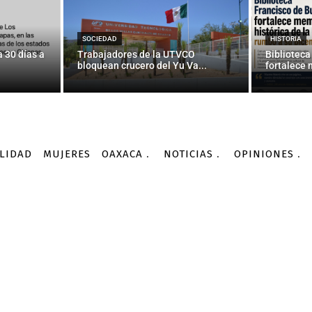
misión de Gobierno 19 d
ALDF — La Jornada
SOCIEDAD
HISTORIA
 30 días a
Trabajadores de la UTVCO
Biblioteca
bloquean crucero del Yu Va...
fortalece 
-
Por
AGENCIA INFORMATIVA CONACYT
25/09/2015
LIDAD
MUJERES
OAXACA
NOTICIAS
OPINIONES