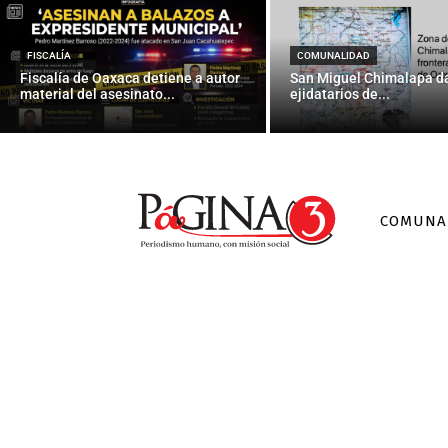
Integrarán Co
FISCALÍA
COMUNALIDAD
Fiscalía de Oaxaca detiene a autor
San Miguel Chimalapa da
material del asesinato...
ejidatarios de...
COMUNA