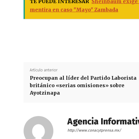
TE PUEDE INTERESAR
Sheinbaum exige 
mentira en caso "Mayo" Zambada
Artículo anterior
Preocupan al líder del Partido Laborista
británico «serias omisiones» sobre
Ayotzinapa
Agencia Informati
http://www.conacytprensa.mx/