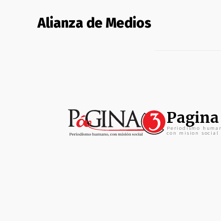
Alianza de Medios
Pagina
Periodismo huma
con mision social