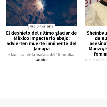
MEDIO AMBIENTE
El deshielo del último glaciar de
Sheinbau
México impacta río abajo;
de au
advierten muerte inminente del
asesina
Jamapa
Manzo; H
femini
A las nueve de la mañana del último día...
Claudia Shei
PAU RÍOS