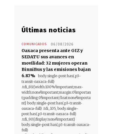
Últimas noticias
COMUNICADOS
06/08/2026
Oaxaca presenta ante GIZ y
SEDATU sus avances en
movilidad: 32 mujeres operan
BinniBus y las emisiones bajan
6.87%
body.single-post:has(.p3-
transit-oaxaca-full)
.tdi_89{width:100%!important;max-
width:none!important;margin:0!importan
t;padding:0!important;float:none!importa
nt} body.single-post:has(.p3-transit-
oaxaca-full) .tdi_105, body.single-
post:has(.p3-transit-oaxaca-full)
.tdi_90{display:none!important}
body.single-post:has(.p3-transit-oaxaca-
full)