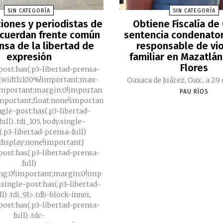
SIN CATEGORÍA
SIN CATEGORÍA
iones y periodistas de
Obtiene Fiscalía de
cuerdan frente común
sentencia condenator
nsa de la libertad de
responsable de vio
expresión
familiar en Mazatlán
Flores
post:has(.p3-libertad-prensa-
89{width:100%!important;max-
Oaxaca de Juárez, Oax., a 29 d
important;margin:0!importan
PAU RÍOS
important;float:none!importan
ingle-post:has(.p3-libertad-
ull) .tdi_105, body.single-
(.p3-libertad-prensa-full)
{display:none!important}
post:has(.p3-libertad-prensa-
full)
ing:0!important;margin:0!imp
.single-post:has(.p3-libertad-
l) .tdi_91>.tdb-block-inner,
post:has(.p3-libertad-prensa-
full) .tdc-