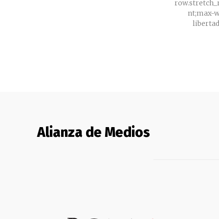
row.stretch
nt;max-wi
Alianza de Medios