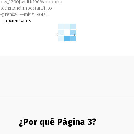
_row_1200{width:100%!importa
dth:none!important} .p3-
libertad-prensa{ --ink:#15161a; ...
COMUNICADOS
¿Por qué Página 3?