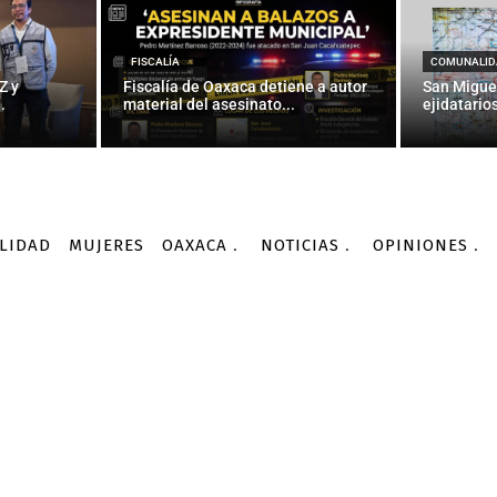
eres sobrevivientes de 
a acercarse al CIAD
FISCALÍA
COMUNALID
Z y
Fiscalía de Oaxaca detiene a autor
San Migue
.
material del asesinato...
ejidatarios
-
Por
AGENCIA INFORMATIVA CONACYT
01/11/2017
LIDAD
MUJERES
OAXACA
NOTICIAS
OPINIONES