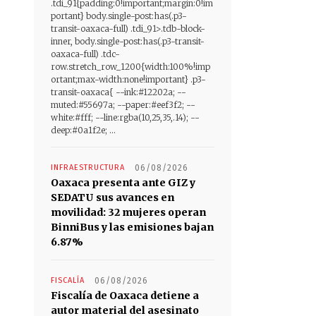
.tdi_91{padding:0!important;margin:0!im
portant} body.single-post:has(.p3-
transit-oaxaca-full) .tdi_91>.tdb-block-
inner, body.single-post:has(.p3-transit-
oaxaca-full) .tdc-
row.stretch_row_1200{width:100%!imp
ortant;max-width:none!important} .p3-
transit-oaxaca{ --ink:#12202a; --
muted:#55697a; --paper:#eef3f2; --
white:#fff; --line:rgba(10,25,35,.14); --
deep:#0a1f2e; ...
INFRAESTRUCTURA
06/08/2026
Oaxaca presenta ante GIZ y
SEDATU sus avances en
movilidad: 32 mujeres operan
BinniBus y las emisiones bajan
6.87%
FISCALÍA
06/08/2026
Fiscalía de Oaxaca detiene a
autor material del asesinato