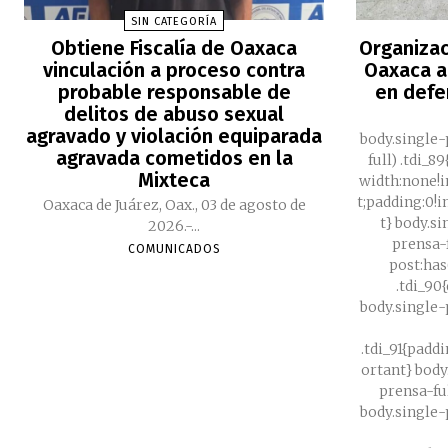
SIN CATEGORÍA
Obtiene Fiscalía de Oaxaca
Organizac
vinculación a proceso contra
Oaxaca a
probable responsable de
en defe
delitos de abuso sexual
agravado y violación equiparada
body.single-
agravada cometidos en la
full) .tdi_
Mixteca
width:none!
t;padding:0!
Oaxaca de Juárez, Oax., 03 de agosto de
t} body.s
2026.-...
prensa-f
COMUNICADOS
post:has
.tdi_90
body.single-
.tdi_91{padd
ortant} body
prensa-ful
body.single-