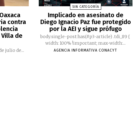
SIN CATEGORÍA
 Oaxaca
Implicado en asesinato de
ia contra
Diego Ignacio Paz fue protegido
lencia
por la AEI y sigue prófugo
 Villa de
body.single-post:has(#p3-article) .tdi_89 {
width: 100% !important; max-width:...
e julio de...
AGENCIA INFORMATIVA CONACYT