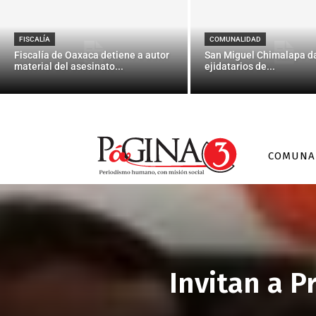
FISCALÍA
COMUNALIDAD
Fiscalía de Oaxaca detiene a autor
San Miguel Chimalapa da
material del asesinato...
ejidatarios de...
COMUNA
Invitan a P