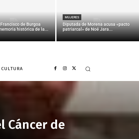
MUJERES
 Francisco de Burgoa
Diputada de Morena acusa «pacto
memoria histórica de la...
patriarcal» de Noé Jara...
CULTURA
el Cáncer de