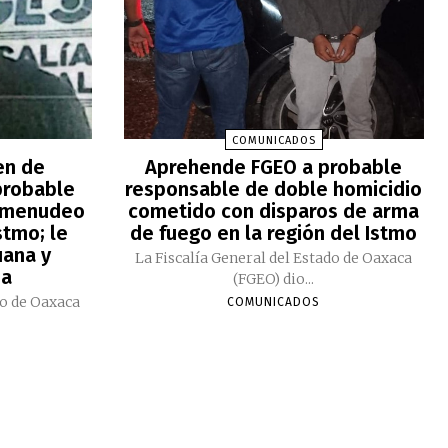
COMUNICADOS
en de
Aprehende FGEO a probable
probable
responsable de doble homicidio
comenudeo
cometido con disparos de arma
stmo; le
de fuego en la región del Istmo
uana y
La Fiscalía General del Estado de Oaxaca
na
(FGEO) dio...
do de Oaxaca
COMUNICADOS