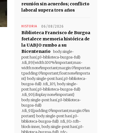
reunión sin acuerdos; conflicto
laboral supera tres años
HISTORIA
06/08/2026
Biblioteca Francisco de Burgoa
fortalece memoria histórica de
la UABJO rumbo a su
Bicentenario
body.single-
post:has(.p3-biblioteca-burgoa-full)
.tdi_89{width:100%!important;max-
width:none!important;margin:0!importan
t;padding:0!important;float:none!importa
nt} body.single-post:has(.p3-biblioteca-
burgoa-full) .tdi_105, body.single-
post:has(.p3-biblioteca-burgoa-full)
.tdi_90{display:none!important}
body.single-post:has(.p3-biblioteca-
burgoa-full)
.tdi_91{padding:0!important;margin:0!im
portant} body.single-post:has(.p3-
biblioteca-burgoa-full) .tdi_91>.tdb-
block-inner, body.single-post:has(.p3-
biblioteca-burgoa-full) .tdc-