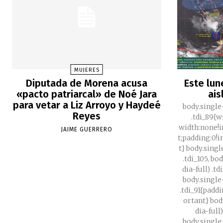
MUJERES
Diputada de Morena acusa
Este lun
«pacto patriarcal» de Noé Jara
ais
para vetar a Liz Arroyo y Haydeé
body.single
Reyes
.tdi_89{
width:none!
JAIME GUERRERO
t;padding:0!
t} body.singl
.tdi_105, b
dia-full) .t
body.single
.tdi_91{padd
ortant} bod
dia-full
body.single