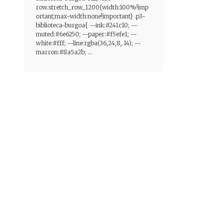
row.stretch_row_1200{width:100%!imp
ortant;max-width:none!important} .p3-
biblioteca-burgoa{ --ink:#241c10; --
muted:#6e6250; --paper:#f5efe1; --
white:#fff; --line:rgba(36,24,8,.14); --
marron:#8a5a2b; ...