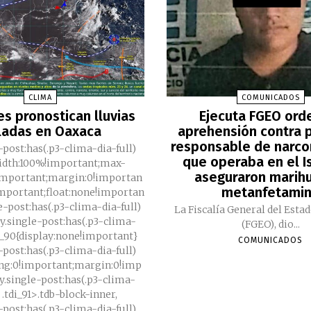
CLIMA
COMUNICADOS
es pronostican lluvias
Ejecuta FGEO ord
ladas en Oaxaca
aprehensión contra 
responsable de nar
-post:has(.p3-clima-dia-full)
que operaba en el I
width:100%!important;max-
aseguraron marih
important;margin:0!importan
metanfetami
important;float:none!importan
e-post:has(.p3-clima-dia-full)
La Fiscalía General del Esta
ody.single-post:has(.p3-clima-
(FGEO), dio...
di_90{display:none!important}
COMUNICADOS
-post:has(.p3-clima-dia-full)
ing:0!important;margin:0!imp
y.single-post:has(.p3-clima-
) .tdi_91>.tdb-block-inner,
-post:has(.p3-clima-dia-full)