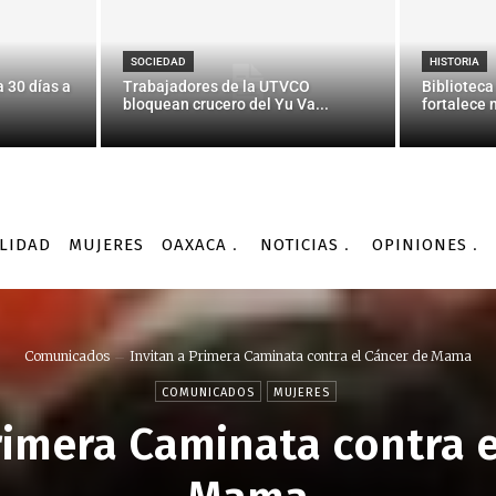
SOCIEDAD
HISTORIA
 30 días a
Trabajadores de la UTVCO
Biblioteca
bloquean crucero del Yu Va...
fortalece 
LIDAD
MUJERES
OAXACA
NOTICIAS
OPINIONES
Comunicados
Invitan a Primera Caminata contra el Cáncer de Mama
COMUNICADOS
MUJERES
rimera Caminata contra 