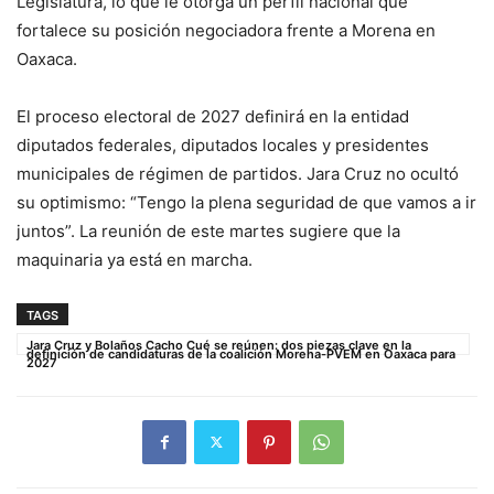
Legislatura, lo que le otorga un perfil nacional que
fortalece su posición negociadora frente a Morena en
Oaxaca.
El proceso electoral de 2027 definirá en la entidad
diputados federales, diputados locales y presidentes
municipales de régimen de partidos. Jara Cruz no ocultó
su optimismo: “Tengo la plena seguridad de que vamos a ir
juntos”. La reunión de este martes sugiere que la
maquinaria ya está en marcha.
TAGS
Jara Cruz y Bolaños Cacho Cué se reúnen: dos piezas clave en la
definición de candidaturas de la coalición Morena-PVEM en Oaxaca para
2027