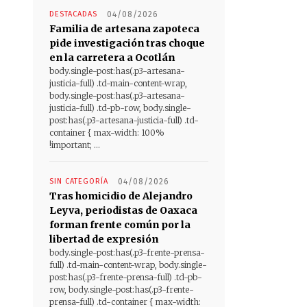
DESTACADAS
04/08/2026
Familia de artesana zapoteca
pide investigación tras choque
en la carretera a Ocotlán
body.single-post:has(.p3-artesana-
justicia-full) .td-main-content-wrap,
body.single-post:has(.p3-artesana-
justicia-full) .td-pb-row, body.single-
post:has(.p3-artesana-justicia-full) .td-
container { max-width: 100%
!important; ...
SIN CATEGORÍA
04/08/2026
Tras homicidio de Alejandro
Leyva, periodistas de Oaxaca
forman frente común por la
libertad de expresión
body.single-post:has(.p3-frente-prensa-
full) .td-main-content-wrap, body.single-
post:has(.p3-frente-prensa-full) .td-pb-
row, body.single-post:has(.p3-frente-
prensa-full) .td-container { max-width: