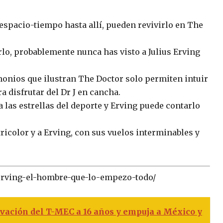
 espacio-tiempo hasta allí, pueden revivirlo en The
lo, probablemente nunca has visto a Julius Erving
imonios que ilustran The Doctor solo permiten intuir
 disfrutar del Dr J en cancha.
 las estrellas del deporte y Erving puede contarlo
tricolor y a Erving, con sus vuelos interminables y
s-erving-el-hombre-que-lo-empezo-todo/
vación del T-MEC a 16 años y empuja a México y