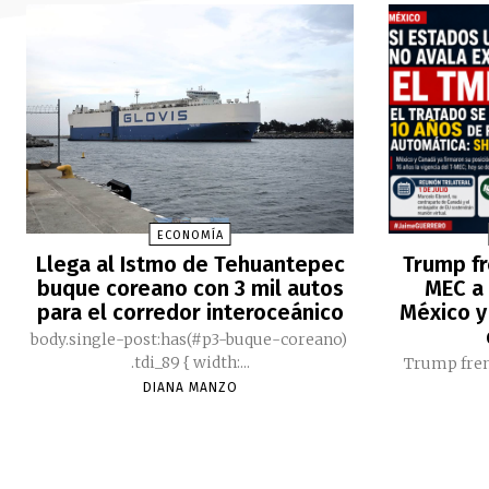
ECONOMÍA
Llega al Istmo de Tehuantepec
Trump fr
buque coreano con 3 mil autos
MEC a 
para el corredor interoceánico
México y
body.single-post:has(#p3-buque-coreano)
.tdi_89 { width:...
Trump fren
DIANA MANZO