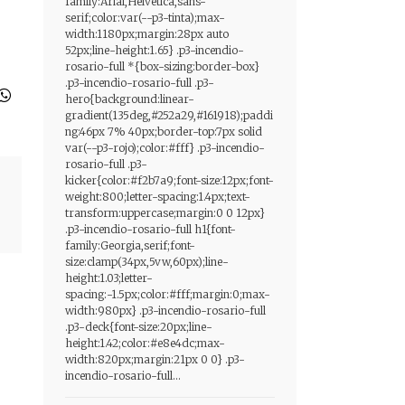
family:Arial,Helvetica,sans-
serif;color:var(--p3-tinta);max-
width:1180px;margin:28px auto
52px;line-height:1.65} .p3-incendio-
rosario-full *{box-sizing:border-box}
.p3-incendio-rosario-full .p3-
hero{background:linear-
gradient(135deg,#252a29,#161918);paddi
ng:46px 7% 40px;border-top:7px solid
var(--p3-rojo);color:#fff} .p3-incendio-
rosario-full .p3-
kicker{color:#f2b7a9;font-size:12px;font-
weight:800;letter-spacing:1.4px;text-
transform:uppercase;margin:0 0 12px}
.p3-incendio-rosario-full h1{font-
family:Georgia,serif;font-
size:clamp(34px,5vw,60px);line-
height:1.03;letter-
spacing:-1.5px;color:#fff;margin:0;max-
width:980px} .p3-incendio-rosario-full
.p3-deck{font-size:20px;line-
height:1.42;color:#e8e4dc;max-
width:820px;margin:21px 0 0} .p3-
incendio-rosario-full...