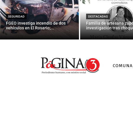
Julius Er
SEGURIDAD
DESTACADAS
FGEO investiga incendio de dos
Familia de artesana zap
vehículos en El Rosario;...
investigación tras choque
COMUNA