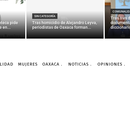
INTERNACIONALES
ving, el hombre que lo e
COMUNALID
SIN CATEGORÍA
Tras tres 
oteca pide
Tras homicidio de Alejandro Leyva,
documenta
 en...
periodistas de Oaxaca forman...
diccionario
-
Por
AGENCIA INFORMATIVA CONACYT
09/10/2015
LIDAD
MUJERES
OAXACA
NOTICIAS
OPINIONES