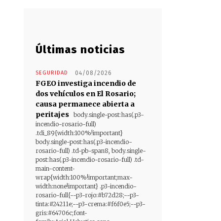
Últimas noticias
SEGURIDAD
04/08/2026
FGEO investiga incendio de
dos vehículos en El Rosario;
causa permanece abierta a
peritajes
body.single-post:has(.p3-
incendio-rosario-full)
.tdi_89{width:100%!important}
body.single-post:has(.p3-incendio-
rosario-full) .td-pb-span8, body.single-
post:has(.p3-incendio-rosario-full) .td-
main-content-
wrap{width:100%!important;max-
width:none!important} .p3-incendio-
rosario-full{--p3-rojo:#b72d28;--p3-
tinta:#24211e;--p3-crema:#f6f0e5;--p3-
gris:#64706c;font-