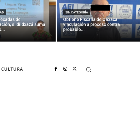
mpezó todo
AD
SIN CATEGORÍA
décadas de
Obtiene Fiscalía de Oaxaca
ción, el diidxazá suma
vinculación a proceso contra
...
probable...
CULTURA