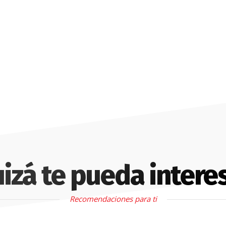
izá te pueda intere
Recomendaciones para ti