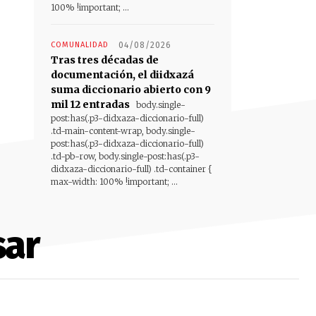
100% !important; ...
COMUNALIDAD
04/08/2026
Tras tres décadas de
documentación, el diidxazá
suma diccionario abierto con 9
mil 12 entradas
body.single-
post:has(.p3-didxaza-diccionario-full)
.td-main-content-wrap, body.single-
post:has(.p3-didxaza-diccionario-full)
.td-pb-row, body.single-post:has(.p3-
didxaza-diccionario-full) .td-container {
max-width: 100% !important; ...
sar