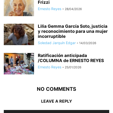
Frizzi
Ernesto Reyes
-
28/04/2026
Lilia Gemma García Soto, justicia
y reconocimiento para una mujer
incorruptible
Soledad Jarquín Edgar
-
14/03/2026
Ratificación anticipada
/COLUMNA de ERNESTO REYES
Ernesto Reyes
-
25/01/2026
NO COMMENTS
LEAVE A REPLY