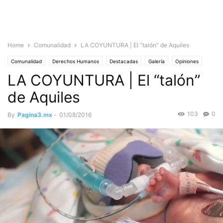
Home
Comunalidad
LA COYUNTURA | El “talón” de Aquiles
Comunalidad
Derechos Humanos
Destacadas
Galería
Opiniones
LA COYUNTURA | El “talón”
La Coyuntura
Noticias
Sociedad
de Aquiles
103
0
By
Pagina3.mx
-
01/08/2016