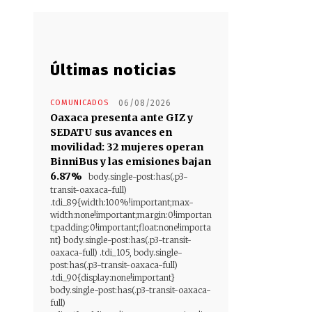
Últimas noticias
COMUNICADOS
06/08/2026
Oaxaca presenta ante GIZ y
SEDATU sus avances en
movilidad: 32 mujeres operan
BinniBus y las emisiones bajan
6.87%
body.single-post:has(.p3-
transit-oaxaca-full)
.tdi_89{width:100%!important;max-
width:none!important;margin:0!importan
t;padding:0!important;float:none!importa
nt} body.single-post:has(.p3-transit-
oaxaca-full) .tdi_105, body.single-
post:has(.p3-transit-oaxaca-full)
.tdi_90{display:none!important}
body.single-post:has(.p3-transit-oaxaca-
full)