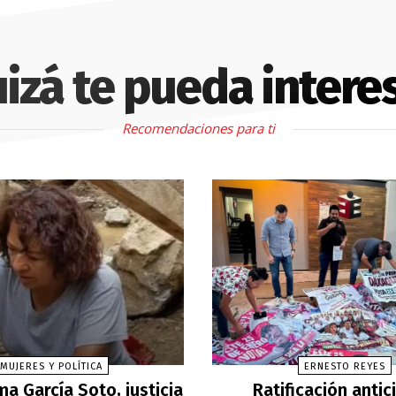
izá te pueda intere
Recomendaciones para ti
MUJERES Y POLÍTICA
ERNESTO REYES
a García Soto, justicia
Ratificación anti