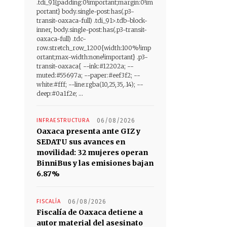
.tdi_91{padding:0!important;margin:0!im
portant} body.single-post:has(.p3-
transit-oaxaca-full) .tdi_91>.tdb-block-
inner, body.single-post:has(.p3-transit-
oaxaca-full) .tdc-
row.stretch_row_1200{width:100%!imp
ortant;max-width:none!important} .p3-
transit-oaxaca{ --ink:#12202a; --
muted:#55697a; --paper:#eef3f2; --
white:#fff; --line:rgba(10,25,35,.14); --
deep:#0a1f2e; ...
INFRAESTRUCTURA
06/08/2026
Oaxaca presenta ante GIZ y
SEDATU sus avances en
movilidad: 32 mujeres operan
BinniBus y las emisiones bajan
6.87%
FISCALÍA
06/08/2026
Fiscalía de Oaxaca detiene a
autor material del asesinato