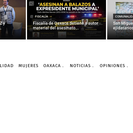
OPINIONES
LA COYUNTURA
 | ¡Ya ni la chingas ma
FISCALÍA
COMUNALID
Z y
Fiscalía de Oaxaca detiene a autor
San Migue
.
material del asesinato...
ejidatarios
-
Por
PAGINA3.MX
29/07/2016
LIDAD
MUJERES
OAXACA
NOTICIAS
OPINIONES