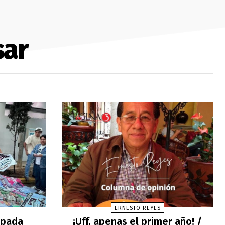
sar
ERNESTO REYES
cipada
¡Uff, apenas el primer año! /