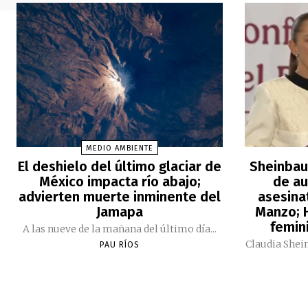
MEDIO AMBIENTE
El deshielo del último glaciar de
Sheinbau
México impacta río abajo;
de au
advierten muerte inminente del
asesina
Jamapa
Manzo; H
femini
A las nueve de la mañana del último día...
Claudia Shei
PAU RÍOS