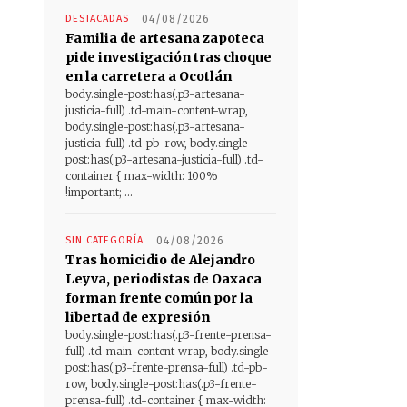
DESTACADAS
04/08/2026
Familia de artesana zapoteca
pide investigación tras choque
en la carretera a Ocotlán
body.single-post:has(.p3-artesana-
justicia-full) .td-main-content-wrap,
body.single-post:has(.p3-artesana-
justicia-full) .td-pb-row, body.single-
post:has(.p3-artesana-justicia-full) .td-
container { max-width: 100%
!important; ...
SIN CATEGORÍA
04/08/2026
Tras homicidio de Alejandro
Leyva, periodistas de Oaxaca
forman frente común por la
libertad de expresión
body.single-post:has(.p3-frente-prensa-
full) .td-main-content-wrap, body.single-
post:has(.p3-frente-prensa-full) .td-pb-
row, body.single-post:has(.p3-frente-
prensa-full) .td-container { max-width: