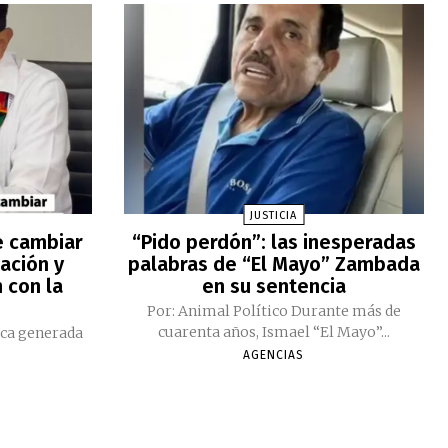
JUSTICIA
e cambiar
“Pido perdón”: las inesperadas
ación y
palabras de “El Mayo” Zambada
 con la
en su sentencia
Por: Animal Político Durante más de
cuarenta años, Ismael “El Mayo”...
ica generada
AGENCIAS