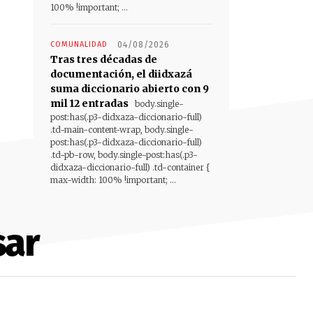
100% !important; ...
COMUNALIDAD
04/08/2026
Tras tres décadas de
documentación, el diidxazá
suma diccionario abierto con 9
mil 12 entradas
body.single-
post:has(.p3-didxaza-diccionario-full)
.td-main-content-wrap, body.single-
post:has(.p3-didxaza-diccionario-full)
.td-pb-row, body.single-post:has(.p3-
didxaza-diccionario-full) .td-container {
max-width: 100% !important; ...
sar