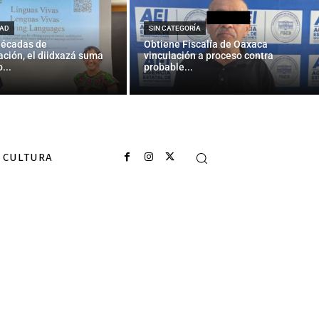
saparecidos:
AD
SIN CATEGORÍA
décadas de
Obtiene Fiscalía de Oaxaca
ción, el diidxazá suma
vinculación a proceso contra
...
probable...
CULTURA