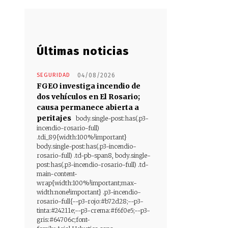
Últimas noticias
SEGURIDAD
04/08/2026
FGEO investiga incendio de
dos vehículos en El Rosario;
causa permanece abierta a
peritajes
body.single-post:has(.p3-
incendio-rosario-full)
.tdi_89{width:100%!important}
body.single-post:has(.p3-incendio-
rosario-full) .td-pb-span8, body.single-
post:has(.p3-incendio-rosario-full) .td-
main-content-
wrap{width:100%!important;max-
width:none!important} .p3-incendio-
rosario-full{--p3-rojo:#b72d28;--p3-
tinta:#24211e;--p3-crema:#f6f0e5;--p3-
gris:#64706c;font-