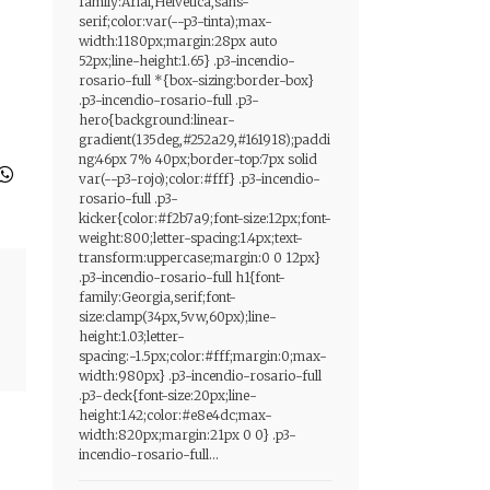
family:Arial,Helvetica,sans-
serif;color:var(--p3-tinta);max-
width:1180px;margin:28px auto
52px;line-height:1.65} .p3-incendio-
rosario-full *{box-sizing:border-box}
.p3-incendio-rosario-full .p3-
hero{background:linear-
gradient(135deg,#252a29,#161918);paddi
ng:46px 7% 40px;border-top:7px solid
var(--p3-rojo);color:#fff} .p3-incendio-
rosario-full .p3-
kicker{color:#f2b7a9;font-size:12px;font-
weight:800;letter-spacing:1.4px;text-
transform:uppercase;margin:0 0 12px}
.p3-incendio-rosario-full h1{font-
family:Georgia,serif;font-
size:clamp(34px,5vw,60px);line-
height:1.03;letter-
spacing:-1.5px;color:#fff;margin:0;max-
width:980px} .p3-incendio-rosario-full
.p3-deck{font-size:20px;line-
height:1.42;color:#e8e4dc;max-
width:820px;margin:21px 0 0} .p3-
incendio-rosario-full...