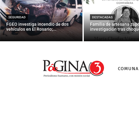
La nueva fi
SEGURIDAD
DESTACADAS
FGEO investiga incendio de dos
Familia de artesana zap
vehículos en El Rosario;...
investigación tras choque
COMUNA