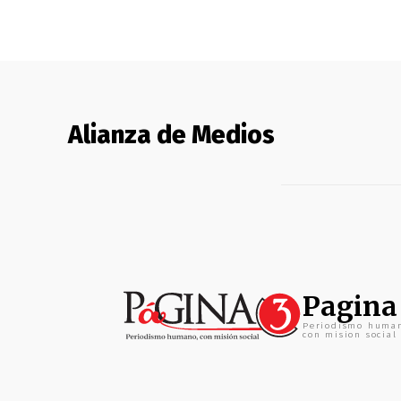
Alianza de Medios
Pagina
Periodismo huma
con mision social