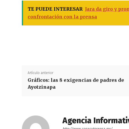
TE PUEDE INTERESAR
Jara da giro y pr
confrontación con la prensa
Artículo anterior
Gráficos: las 8 exigencias de padres de
Ayotzinapa
Agencia Informati
http://www.conacytprensa.mx/