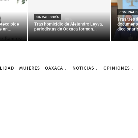
scalía, para todos los de
Campa
COMUNALID
SIN CATEGORÍA
Tras tres 
oteca pide
Tras homicidio de Alejandro Leyva,
documenta
 en...
periodistas de Oaxaca forman...
diccionario
-
Por
AGENCIA INFORMATIVA CONACYT
25/09/2015
LIDAD
MUJERES
OAXACA
NOTICIAS
OPINIONES