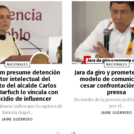
NACIONALES
NACIONALES
m presume detención
Jara da giro y promet
tor intelectual del
modelo de comunic
to del alcalde Carlos
cesar confrontación
arfuch lo vincula con
prensa
cidio de influencer
En medio de la presión polít
por el...
nbaum indica que la captura de
Ramón Ángel...
JAIME GUERRERO
JAIME GUERRERO