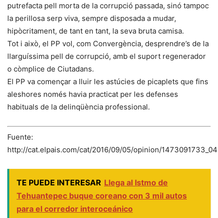
putrefacta pell morta de la corrupció passada, sinó tampoc
la perillosa serp viva, sempre disposada a mudar,
hipòcritament, de tant en tant, la seva bruta camisa.
Tot i això, el PP vol, com Convergència, desprendre’s de la
llarguíssima pell de corrupció, amb el suport regenerador
o còmplice de Ciutadans.
El PP va començar a lluir les astúcies de picaplets que fins
aleshores només havia practicat per les defenses
habituals de la delinqüència professional.
Fuente:
http://cat.elpais.com/cat/2016/09/05/opinion/1473091733_0
TE PUEDE INTERESAR
Llega al Istmo de
Tehuantepec buque coreano con 3 mil autos
para el corredor interoceánico