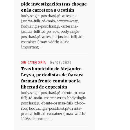
pide investigación tras choque
en la carretera a Ocotlán
body.single-post:has(.p3-artesana-
justicia-full) .td-main-content-wrap,
body.single-post:has(.p3-artesana-
justicia-full) .td-pb-row, body.single-
post:has(.p3-artesana-justicia-full) .td-
container { max-width: 100%
!important; ...
SIN CATEGORÍA
04/08/2026
Tras homicidio de Alejandro
Leyva, periodistas de Oaxaca
forman frente común por la
libertad de expresión
body.single-post:has(.p3-frente-prensa-
full) .td-main-content-wrap, body.single-
post:has(.p3-frente-prensa-full) .td-pb-
row, body.single-post:has(.p3-frente-
prensa-full) .td-container { max-width:
100% !important; ...