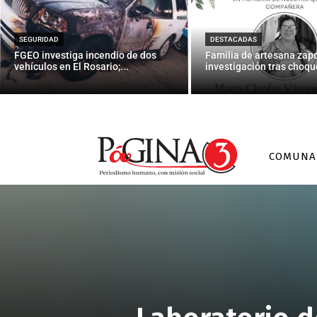
SEGURIDAD
DESTACADAS
FGEO investiga incendio de dos
Familia de artesana zap
vehículos en El Rosario;...
investigación tras choque
COMUNA