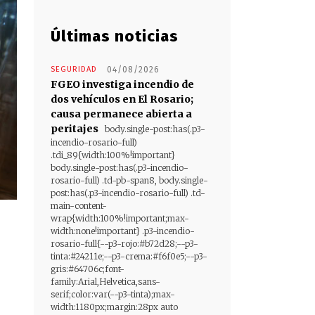
Últimas noticias
SEGURIDAD
04/08/2026
FGEO investiga incendio de
dos vehículos en El Rosario;
causa permanece abierta a
peritajes
body.single-post:has(.p3-
incendio-rosario-full)
.tdi_89{width:100%!important}
body.single-post:has(.p3-incendio-
rosario-full) .td-pb-span8, body.single-
post:has(.p3-incendio-rosario-full) .td-
main-content-
wrap{width:100%!important;max-
width:none!important} .p3-incendio-
rosario-full{--p3-rojo:#b72d28;--p3-
tinta:#24211e;--p3-crema:#f6f0e5;--p3-
gris:#64706c;font-
family:Arial,Helvetica,sans-
serif;color:var(--p3-tinta);max-
width:1180px;margin:28px auto