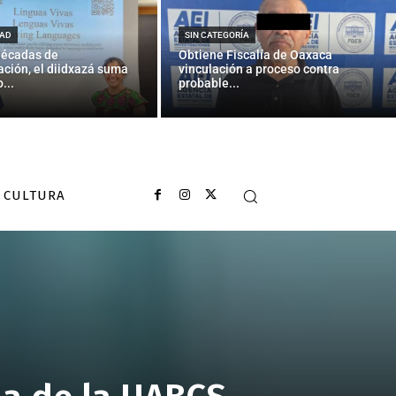
AD
SIN CATEGORÍA
décadas de
Obtiene Fiscalía de Oaxaca
ción, el diidxazá suma
vinculación a proceso contra
...
probable...
CULTURA