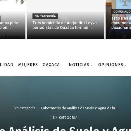
COMUNALID
SIN CATEGORÍA
Tras tres 
oteca pide
Tras homicidio de Alejandro Leyva,
documenta
 en...
periodistas de Oaxaca forman...
diccionario
LIDAD
MUJERES
OAXACA
NOTICIAS
OPINIONES
Sin categoría
Laboratorio de Análisis de Suelo y Agua de la...
SIN CATEGORÍA