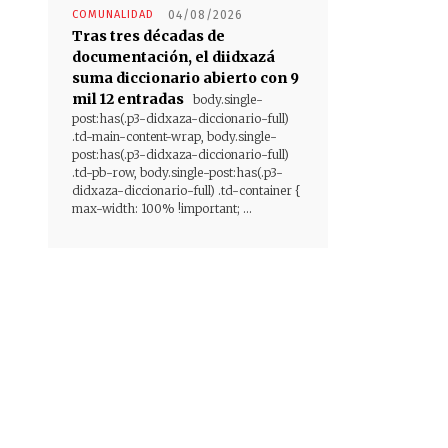
COMUNALIDAD
04/08/2026
Tras tres décadas de
documentación, el diidxazá
suma diccionario abierto con 9
mil 12 entradas
body.single-
post:has(.p3-didxaza-diccionario-full)
.td-main-content-wrap, body.single-
post:has(.p3-didxaza-diccionario-full)
.td-pb-row, body.single-post:has(.p3-
didxaza-diccionario-full) .td-container {
max-width: 100% !important; ...