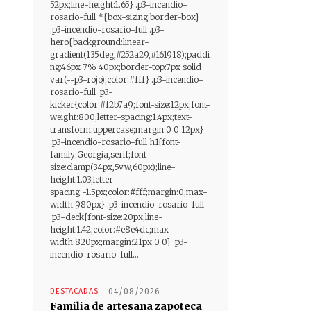
52px;line-height:1.65} .p3-incendio-
rosario-full *{box-sizing:border-box}
.p3-incendio-rosario-full .p3-
hero{background:linear-
gradient(135deg,#252a29,#161918);paddi
ng:46px 7% 40px;border-top:7px solid
var(--p3-rojo);color:#fff} .p3-incendio-
rosario-full .p3-
kicker{color:#f2b7a9;font-size:12px;font-
weight:800;letter-spacing:1.4px;text-
transform:uppercase;margin:0 0 12px}
.p3-incendio-rosario-full h1{font-
family:Georgia,serif;font-
size:clamp(34px,5vw,60px);line-
height:1.03;letter-
spacing:-1.5px;color:#fff;margin:0;max-
width:980px} .p3-incendio-rosario-full
.p3-deck{font-size:20px;line-
height:1.42;color:#e8e4dc;max-
width:820px;margin:21px 0 0} .p3-
incendio-rosario-full...
DESTACADAS
04/08/2026
Familia de artesana zapoteca