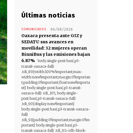
Últimas noticias
COMUNICADOS
06/08/2026
Oaxaca presenta ante GIZ y
SEDATU sus avances en
movilidad: 32 mujeres operan
BinniBus y las emisiones bajan
6.87%
body.single-post:has(.p3-
transit-oaxaca-full)
.tdi_89{width:100%!important;max-
width:none!important;margin:0!importan
t;padding:0!important;float:none!importa
nt} body.single-post:has(.p3-transit-
oaxaca-full) .tdi_105, body.single-
post:has(.p3-transit-oaxaca-full)
.tdi_90{display:none!important}
body.single-post:has(.p3-transit-oaxaca-
full)
.tdi_91{padding:0!important;margin:0!im
portant} body.single-post:has(.p3-
transit-oaxaca-full) .tdi_91>.tdb-block-