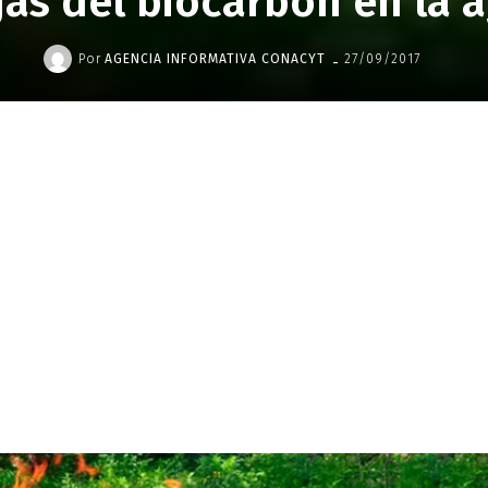
jas del biocarbón en la a
-
Por
AGENCIA INFORMATIVA CONACYT
27/09/2017