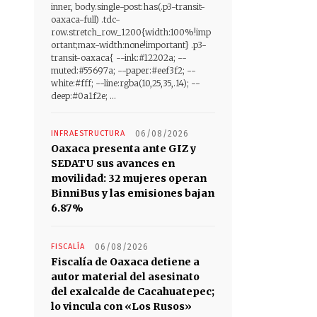
inner, body.single-post:has(.p3-transit-
oaxaca-full) .tdc-
row.stretch_row_1200{width:100%!imp
ortant;max-width:none!important} .p3-
transit-oaxaca{ --ink:#12202a; --
muted:#55697a; --paper:#eef3f2; --
white:#fff; --line:rgba(10,25,35,.14); --
deep:#0a1f2e; ...
INFRAESTRUCTURA
06/08/2026
Oaxaca presenta ante GIZ y
SEDATU sus avances en
movilidad: 32 mujeres operan
BinniBus y las emisiones bajan
6.87%
FISCALÍA
06/08/2026
Fiscalía de Oaxaca detiene a
autor material del asesinato
del exalcalde de Cacahuatepec;
lo vincula con «Los Rusos»