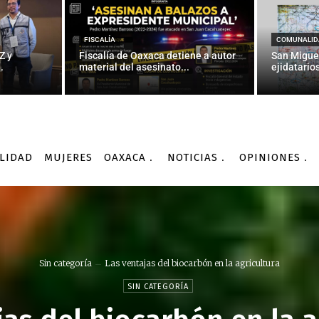
FISCALÍA
COMUNALID
Z y
Fiscalía de Oaxaca detiene a autor
San Migue
.
material del asesinato...
ejidatarios
LIDAD
MUJERES
OAXACA
NOTICIAS
OPINIONES
Sin categoría
Las ventajas del biocarbón en la agricultura
SIN CATEGORÍA