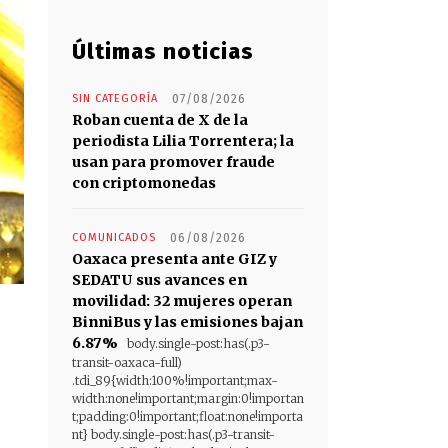
Últimas noticias
SIN CATEGORÍA
07/08/2026
Roban cuenta de X de la
periodista Lilia Torrentera; la
usan para promover fraude
con criptomonedas
COMUNICADOS
06/08/2026
Oaxaca presenta ante GIZ y
SEDATU sus avances en
movilidad: 32 mujeres operan
BinniBus y las emisiones bajan
6.87%
body.single-post:has(.p3-
transit-oaxaca-full)
.tdi_89{width:100%!important;max-
width:none!important;margin:0!importan
t;padding:0!important;float:none!importa
nt} body.single-post:has(.p3-transit-