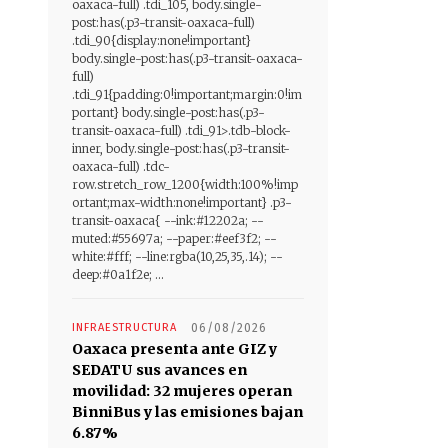
oaxaca-full) .tdi_105, body.single-
post:has(.p3-transit-oaxaca-full)
.tdi_90{display:none!important}
body.single-post:has(.p3-transit-oaxaca-
full)
.tdi_91{padding:0!important;margin:0!im
portant} body.single-post:has(.p3-
transit-oaxaca-full) .tdi_91>.tdb-block-
inner, body.single-post:has(.p3-transit-
oaxaca-full) .tdc-
row.stretch_row_1200{width:100%!imp
ortant;max-width:none!important} .p3-
transit-oaxaca{ --ink:#12202a; --
muted:#55697a; --paper:#eef3f2; --
white:#fff; --line:rgba(10,25,35,.14); --
deep:#0a1f2e; ...
INFRAESTRUCTURA
06/08/2026
Oaxaca presenta ante GIZ y
SEDATU sus avances en
movilidad: 32 mujeres operan
BinniBus y las emisiones bajan
6.87%