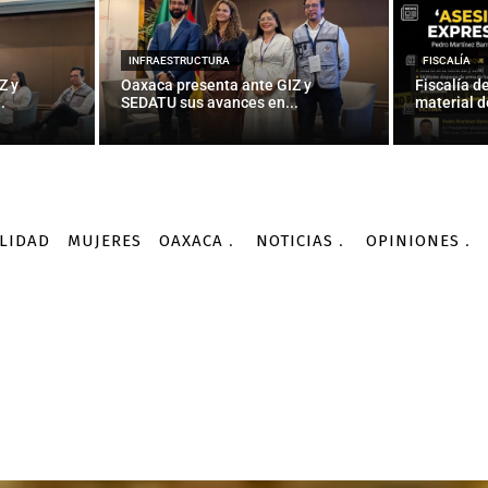
INFRAESTRUCTURA
FISCALÍA
Z y
Oaxaca presenta ante GIZ y
Fiscalía d
.
SEDATU sus avances en...
material d
LIDAD
MUJERES
OAXACA
NOTICIAS
OPINIONES