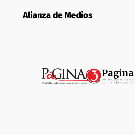
Alianza de Medios
Pagina
Periodismo huma
con mision social