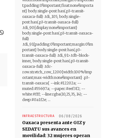
t;padding:0!important;float:none!importa
nt} body.single-post:has(.p3-transit-
oaxaca-full) .tdi_105, body.single-
post:has(.p3-transit-oaxaca-full)
.tdi_90{display:none!important}
body.single-post:has(.p3-transit-oaxaca-
full)
.tdi_91{padding:0!important;margin:0!im
portant} body.single-post:has(.p3-
transit-oaxaca-full) .tdi_91>.tdb-block-
inner, body.single-post:has(.p3-transit-
oaxaca-full) .tdc-
row.stretch_row_1200{width:100%!imp
ortant;max-width:none!important} .p3-
transit-oaxaca{ --ink:#12202a; --
muted:#55697a; --paper:#eef3f2; --
white:#fff; --line:rgba(10,25,35,.14); --
deep:#0a1f2e; ...
INFRAESTRUCTURA
06/08/2026
Oaxaca presenta ante GIZ y
SEDATU sus avances en
movilidad: 32 mujeres operan