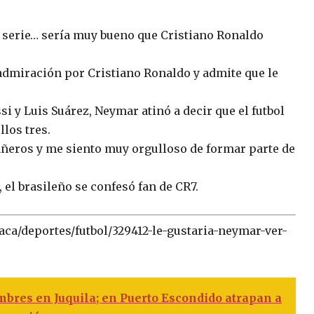
de serie… sería muy bueno que Cristiano Ronaldo
miración por Cristiano Ronaldo y admite que le
i y Luis Suárez, Neymar atinó a decir que el futbol
llos tres.
eros y me siento muy orgulloso de formar parte de
, el brasileño se confesó fan de CR7.
aca/deportes/futbol/329412-le-gustaria-neymar-ver-
mbres en Juquila; en Puerto Escondido atrapan a