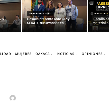
INFRAESTRUCTURA
FISCALÍA
Z y
Oaxaca presenta ante GIZ y
Fiscalía d
.
SEDATU sus avances en...
material d
LIDAD
MUJERES
OAXACA
NOTICIAS
OPINIONES
Oaxaca
Le gustaría a Neymar ver a CR7 en el...
OAXACA
ría a Neymar ver a CR7 en
-
Por
AGENCIA INFORMATIVA CONACYT
20/02/2016