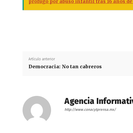
prófugo por abuso infantil tras 16 años d
Artículo anterior
Democracia: No tan cabreros
Agencia Informati
http://www.conacytprensa.mx/