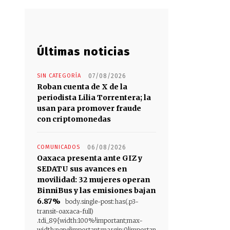
Últimas noticias
SIN CATEGORÍA
07/08/2026
Roban cuenta de X de la
periodista Lilia Torrentera; la
usan para promover fraude
con criptomonedas
COMUNICADOS
06/08/2026
Oaxaca presenta ante GIZ y
SEDATU sus avances en
movilidad: 32 mujeres operan
BinniBus y las emisiones bajan
6.87%
body.single-post:has(.p3-
transit-oaxaca-full)
.tdi_89{width:100%!important;max-
width:none!important;margin:0!importan