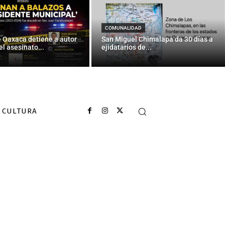
COMUNALIDAD
e Oaxaca detiene a autor
San Miguel Chimalapa da 30 días a
el asesinato...
ejidatarios de...
CULTURA
 el Barsa