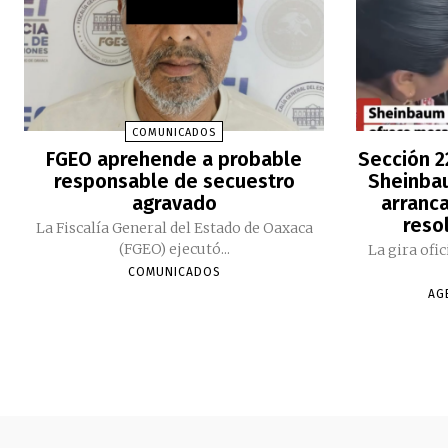
COMUNICADOS
FGEO aprehende a probable
Sección 2
responsable de secuestro
Sheinbau
agravado
arranc
reso
La Fiscalía General del Estado de Oaxaca
(FGEO) ejecutó...
La gira ofi
COMUNICADOS
AG