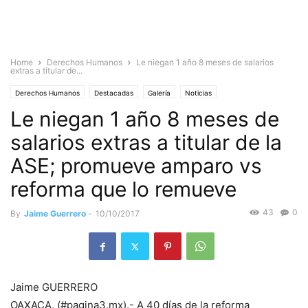
Home
Derechos Humanos
Le niegan 1 año 8 meses de salarios
extras a titular de...
Derechos Humanos
Destacadas
Galería
Noticias
Le niegan 1 año 8 meses de
salarios extras a titular de la
ASE; promueve amparo vs
reforma que lo remueve
43
0
By
Jaime Guerrero
-
10/10/2017
Jaime GUERRERO
OAXACA, (#pagina3.mx).- A 40 días de la reforma