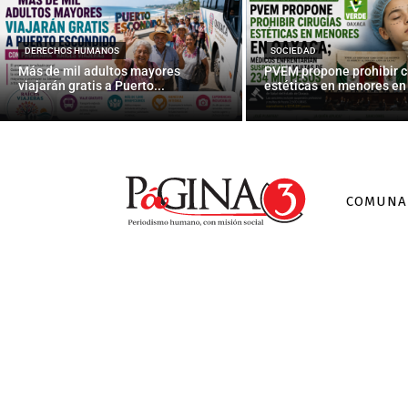
Luis Videga
DERECHOS HUMANOS
SOCIEDAD
Más de mil adultos mayores
PVEM propone prohibir c
viajarán gratis a Puerto...
estéticas en menores en 
COMUNA