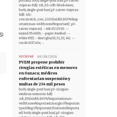
portant} body.single-post:has(.p3-raices-
viajeras-full) .tdi_91>.tdb-block-inner,
body.single-post:has(.p3-raices-viajeras-
full) .tdc-
row.stretch_row_1200{width:100%!imp
ortant;max-width:none!important} .p3-
raices-viajeras{ --ink:#132019; --
muted:#5c6f65; --paper:#eef4ef; --
white:#fff; --line:rgba(10,32,20,.14); --
verde:#2f7a5e; ...
SOCIEDAD
06/08/2026
PVEM propone prohibir
cirugías estéticas en menores
en Oaxaca; médicos
enfrentarían suspensión y
multas de 234 mil pesos
body.single-post:has(.p3-cirugias-
esteticas-menores-full)
.tdi_89{width:100%!important;max-
width:none!important;margin:0!importan
t;padding:0!important;float:none!importa
nt} body.single-post:has(.p3-cirugias-