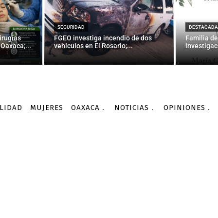
ray, la mano derecha que
reformas
SEGURIDAD
DESTACADA
irugías
FGEO investiga incendio de dos
Familia de
Oaxaca;...
vehículos en El Rosario;...
investigac
-
Por
AGENCIA INFORMATIVA CONACYT
07/09/2016
LIDAD
MUJERES
OAXACA
NOTICIAS
OPINIONES