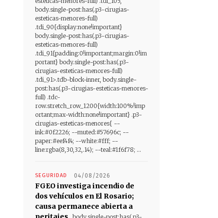
esteticas-menores-full) .tdi_105,
body.single-post:has(.p3-cirugias-
esteticas-menores-full)
.tdi_90{display:none!important}
body.single-post:has(.p3-cirugias-
esteticas-menores-full)
.tdi_91{padding:0!important;margin:0!im
portant} body.single-post:has(.p3-
cirugias-esteticas-menores-full)
.tdi_91>.tdb-block-inner, body.single-
post:has(.p3-cirugias-esteticas-menores-
full) .tdc-
row.stretch_row_1200{width:100%!imp
ortant;max-width:none!important} .p3-
cirugias-esteticas-menores{ --
ink:#0f2226; --muted:#57696c; --
paper:#eef4f4; --white:#fff; --
line:rgba(8,30,32,.14); --teal:#1f6f78; ...
SEGURIDAD
04/08/2026
FGEO investiga incendio de
dos vehículos en El Rosario;
causa permanece abierta a
peritajes
body.single-post:has(.p3-