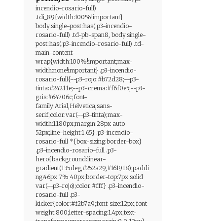
incendio-rosario-full)
.tdi_89{width:100%!important}
body.single-post:has(.p3-incendio-
rosario-full) .td-pb-span8, body.single-
post:has(.p3-incendio-rosario-full) .td-
main-content-
wrap{width:100%!important;max-
width:none!important} .p3-incendio-
rosario-full{--p3-rojo:#b72d28;--p3-
tinta:#24211e;--p3-crema:#f6f0e5;--p3-
gris:#64706c;font-
family:Arial,Helvetica,sans-
serif;color:var(--p3-tinta);max-
width:1180px;margin:28px auto
52px;line-height:1.65} .p3-incendio-
rosario-full *{box-sizing:border-box}
.p3-incendio-rosario-full .p3-
hero{background:linear-
gradient(135deg,#252a29,#161918);paddi
ng:46px 7% 40px;border-top:7px solid
var(--p3-rojo);color:#fff} .p3-incendio-
rosario-full .p3-
kicker{color:#f2b7a9;font-size:12px;font-
weight:800;letter-spacing:1.4px;text-