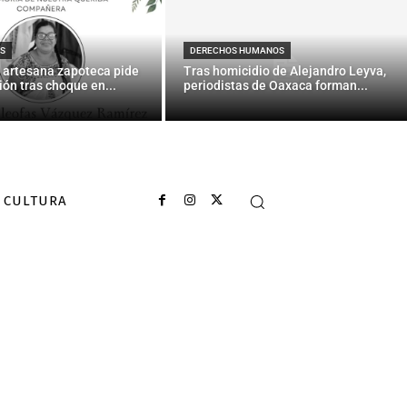
 redactó las
S
DERECHOS HUMANOS
 artesana zapoteca pide
Tras homicidio de Alejandro Leyva,
ión tras choque en...
periodistas de Oaxaca forman...
CULTURA