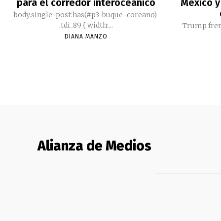
para el corredor interoceánico
México y
body.single-post:has(#p3-buque-coreano)
.tdi_89 { width:...
Trump fren
DIANA MANZO
Alianza de Medios