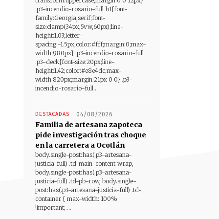
transform:uppercase;margin:0 0 12px}
.p3-incendio-rosario-full h1{font-
family:Georgia,serif;font-
size:clamp(34px,5vw,60px);line-
height:1.03;letter-
spacing:-1.5px;color:#fff;margin:0;max-
width:980px} .p3-incendio-rosario-full
.p3-deck{font-size:20px;line-
height:1.42;color:#e8e4dc;max-
width:820px;margin:21px 0 0} .p3-
incendio-rosario-full...
DESTACADAS
04/08/2026
Familia de artesana zapoteca
pide investigación tras choque
en la carretera a Ocotlán
body.single-post:has(.p3-artesana-
justicia-full) .td-main-content-wrap,
body.single-post:has(.p3-artesana-
justicia-full) .td-pb-row, body.single-
post:has(.p3-artesana-justicia-full) .td-
container { max-width: 100%
!important; ...