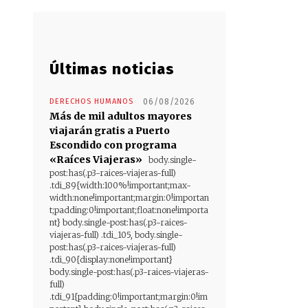
Últimas noticias
DERECHOS HUMANOS
06/08/2026
Más de mil adultos mayores
viajarán gratis a Puerto
Escondido con programa
«Raíces Viajeras»
body.single-
post:has(.p3-raices-viajeras-full)
.tdi_89{width:100%!important;max-
width:none!important;margin:0!importan
t;padding:0!important;float:none!importa
nt} body.single-post:has(.p3-raices-
viajeras-full) .tdi_105, body.single-
post:has(.p3-raices-viajeras-full)
.tdi_90{display:none!important}
body.single-post:has(.p3-raices-viajeras-
full)
.tdi_91{padding:0!important;margin:0!im