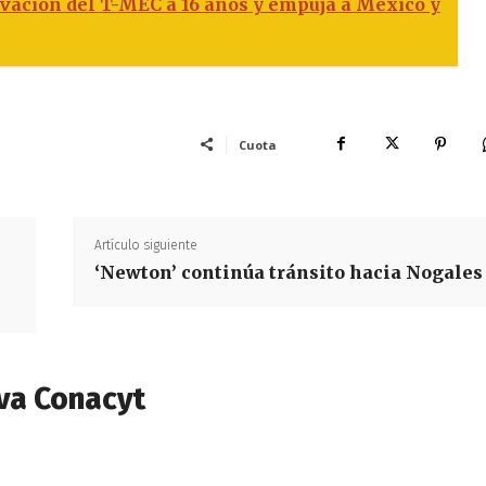
vación del T-MEC a 16 años y empuja a México y
Cuota
Artículo siguiente
‘Newton’ continúa tránsito hacia Nogales
va Conacyt